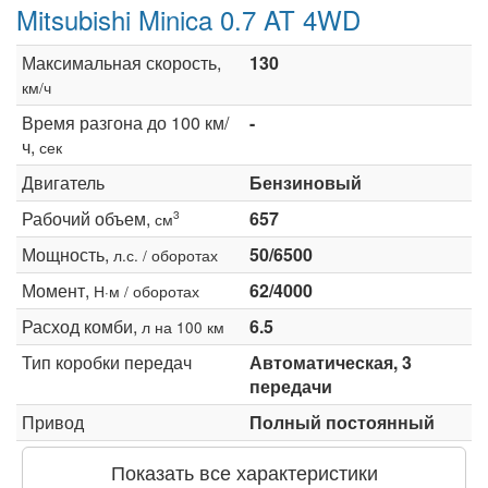
Mitsubishi Minica 0.7 AT 4WD
Максимальная скорость,
130
км/ч
Время разгона до 100 км/
-
ч,
сек
Двигатель
Бензиновый
Рабочий объем,
657
3
см
Мощность,
50/6500
л.с. / оборотах
Момент,
62/4000
Н·м / оборотах
Расход комби,
6.5
л на 100 км
Тип коробки передач
Автоматическая, 3
передачи
Привод
Полный постоянный
Показать все характеристики