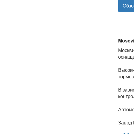
Обзо
Moscvi
Москви
оснаще
Высоки
тормоз
В зави
контро
Автомо
Завод 