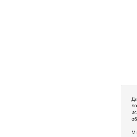
Да
ло
ис
об
Мы