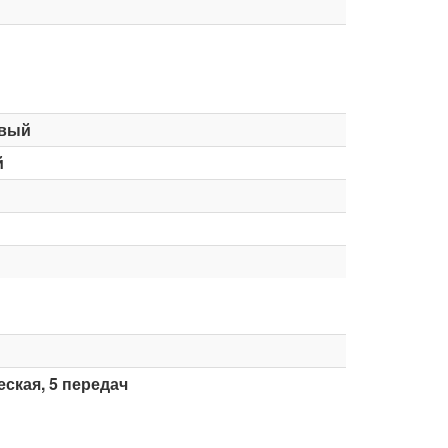
вый
й
ская, 5 передач