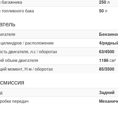
 багажника
250
л
 топливного бака
50
л
атель
вигателя
Бензино
 цилиндров / расположение
4/рядны
ть двигателя, л.с / оборотах
63/4500
ий объем двигателя
1186
см³
ий момент, Н·м / оборотах
85/3500
смиссия
д
Задний
оробки передач
Механиче
ь