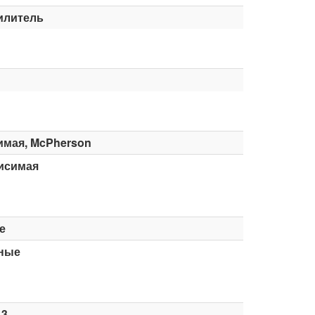
илитель
имая, McPherson
исимая
е
ные
13