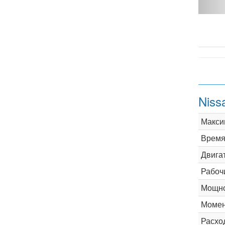
2 MT - фото 1
Niss
Макси
Время 
Двига
Рабоч
Мощно
Момен
Расхо