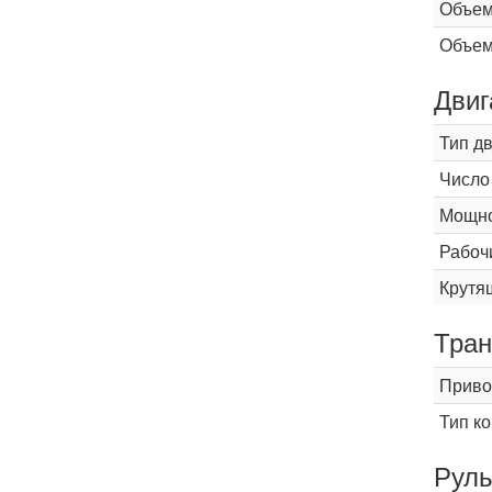
Объем
Объем
Двиг
Тип д
Число
Мощнос
Рабоч
Крутящ
Тран
Приво
Тип к
Рул