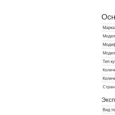
Осн
Марка
Модел
Модиф
Модел
Тип ку
Колич
Колич
Стран
Эксп
Вид т