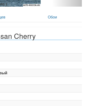
фото 2
цев
Обои
san Cherry
вый