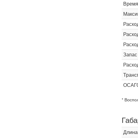
Время 
Макси
Расхо
Расход
Расхо
Запас
Расхо
Транс
ОСАГ
* Воспо
Габа
Длина