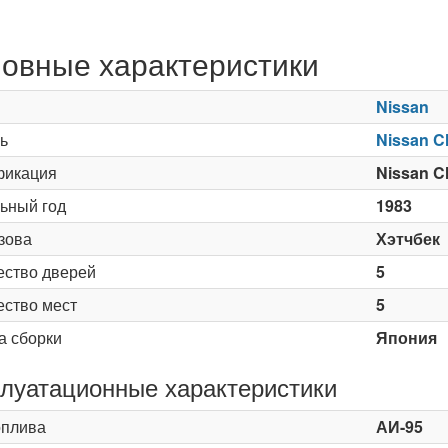
овные характеристики
Nissan
ь
Nissan C
икация
Nissan C
ьный год
1983
зова
Хэтчбек
ество дверей
5
ество мест
5
а сборки
Япония
луатационные характеристики
оплива
АИ-95