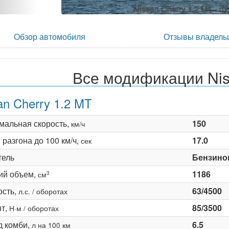
Nissan Cherry 1.2 MT - 
Обзор автомобиля
Отзывы владель
Все модификации Nis
an Cherry 1.2 MT
мальная скорость,
150
км/ч
разгона до 100 км/ч,
17.0
сек
тель
Бензино
ий объем,
1186
3
см
сть,
63/4500
л.с. / оборотах
т,
85/3500
Н·м / оборотах
д комби,
6.5
л на 100 км