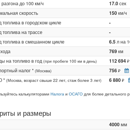
разгона до 100 км/ч
17.0
сек
мальная скорость
150
км/ч
д топлива в городском цикле
-
 топлива на трассе
-
д топлива в смешанном цикле
6.5
л на 1
 хода
769
км
ды на топливо в год
112 694
(при пробеге 100 км в день)
₽
портный налог *
756
(Москва)
₽
О *
6 880
(Москва, возраст свыше 22 лет, стаж более 3 лет)
₽
льзуйтесь калькуляторами
Налога
и
ОСАГО
для более детального р
риты и размеры
4000
мм