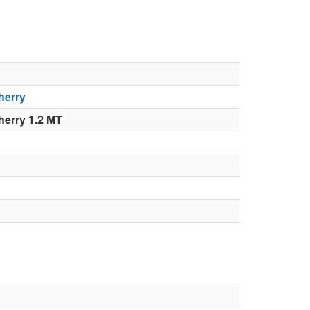
herry
herry 1.2 MT