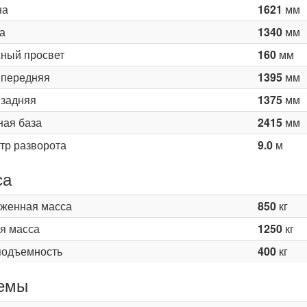
на
1621
мм
а
1340
мм
ный просвет
160
мм
 передняя
1395
мм
 задняя
1375
мм
ная база
2415
мм
тр разворота
9.0
м
са
женная масса
850
кг
я масса
1250
кг
подъемность
400
кг
емы