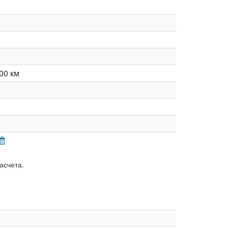
00 км
асчета.