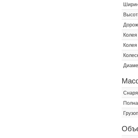
Шири
Высот
Дорож
Колея
Колея
Колес
Диаме
Мас
Снаря
Полна
Грузо
Объ