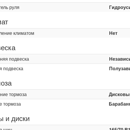
тель руля
Гидроус
мат
ление климатом
Нет
еска
няя подвеска
Независ
я подвеска
Полузав
оза
ние тормоза
Дисковы
е тормоза
Барабан
 и диски
р шин
165/70 R