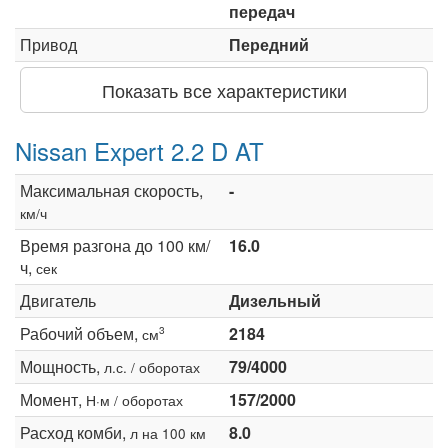
передач
Привод
Передний
Показать все характеристики
Nissan Expert 2.2 D AT
Максимальная скорость,
-
км/ч
Время разгона до 100 км/
16.0
ч,
сек
Двигатель
Дизельный
Рабочий объем,
2184
3
см
Мощность,
79/4000
л.с. / оборотах
Момент,
157/2000
Н·м / оборотах
Расход комби,
8.0
л на 100 км