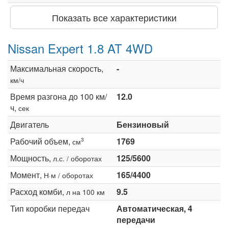
Показать все характеристики
Nissan Expert 1.8 AT 4WD
Максимальная скорость,
-
км/ч
Время разгона до 100 км/
12.0
ч,
сек
Двигатель
Бензиновый
Рабочий объем,
1769
3
см
Мощность,
125/5600
л.с. / оборотах
Момент,
165/4400
Н·м / оборотах
Расход комби,
9.5
л на 100 км
Тип коробки передач
Автоматическая, 4
передачи