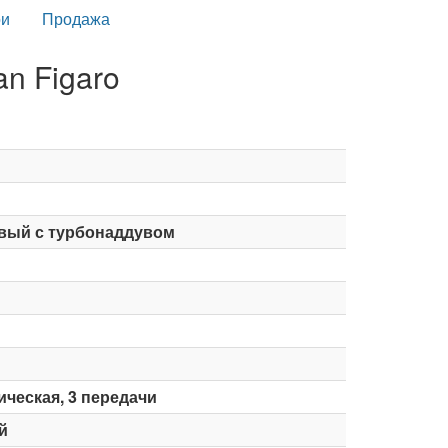
и
Продажа
n Figaro
вый с турбонаддувом
ческая, 3 передачи
й