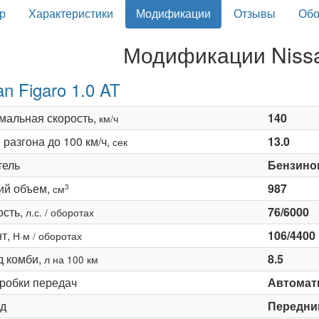
р
Характеристики
Модификации
Отзывы
Обо
Модификации Nissa
an Figaro 1.0 AT
мальная скорость,
140
км/ч
разгона до 100 км/ч,
13.0
сек
тель
Бензино
ий объем,
987
3
см
сть,
76/6000
л.с. / оборотах
т,
106/4400
Н·м / оборотах
д комби,
8.5
л на 100 км
оробки передач
Автомати
д
Передни