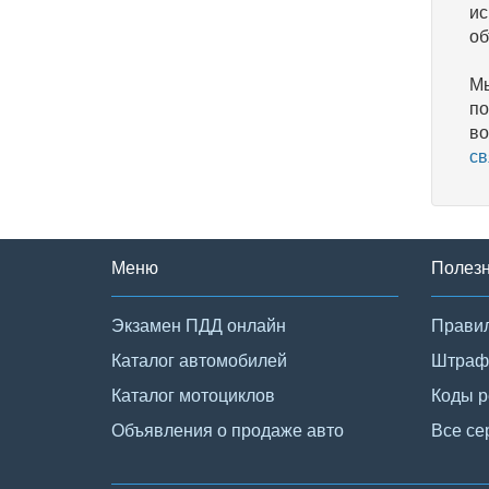
ис
об
Мы
по
во
св
Меню
Полез
Экзамен ПДД онлайн
Правил
Каталог автомобилей
Штраф
Каталог мотоциклов
Коды р
Объявления о продаже авто
Все се