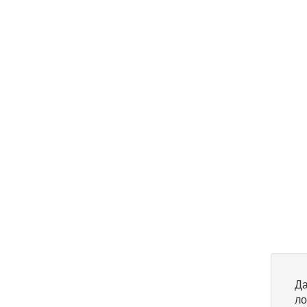
Да
ло