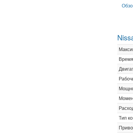
Обзо
Niss
Макси
Время 
Двига
Рабоч
Мощно
Момен
Расхо
Тип к
Приво