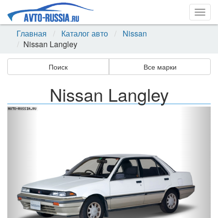
Togg
navig
Главная
Каталог авто
Nissan
Nissan Langley
Поиск
Все марки
Nissan Langley
Назад
Впер