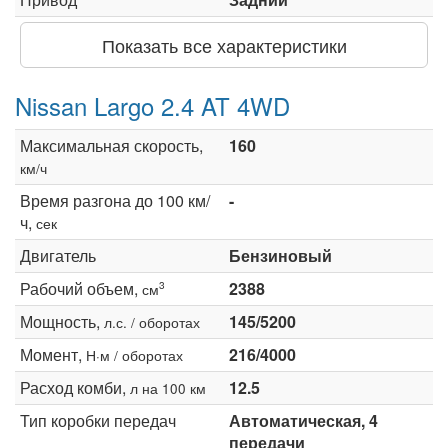
Показать все характеристики
Nissan Largo 2.4 AT 4WD
Максимальная скорость,
160
км/ч
Время разгона до 100 км/
-
ч,
сек
Двигатель
Бензиновый
Рабочий объем,
2388
3
см
Мощность,
145/5200
л.с. / оборотах
Момент,
216/4000
Н·м / оборотах
Расход комби,
12.5
л на 100 км
Тип коробки передач
Автоматическая, 4
передачи