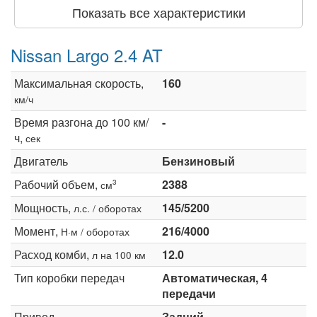
Показать все характеристики
Nissan Largo 2.4 AT
Максимальная скорость,
160
км/ч
Время разгона до 100 км/
-
ч,
сек
Двигатель
Бензиновый
Рабочий объем,
2388
3
см
Мощность,
145/5200
л.с. / оборотах
Момент,
216/4000
Н·м / оборотах
Расход комби,
12.0
л на 100 км
Тип коробки передач
Автоматическая, 4
передачи
Привод
Задний