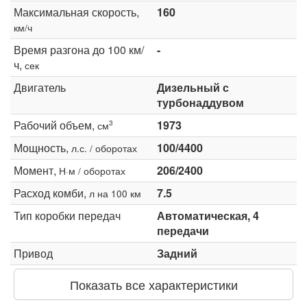
Максимальная скорость,
160
км/ч
Время разгона до 100 км/
-
ч,
сек
Двигатель
Дизельный с
турбонаддувом
Рабочий объем,
1973
3
см
Мощность,
100/4400
л.с. / оборотах
Момент,
206/2400
Н·м / оборотах
Расход комби,
7.5
л на 100 км
Тип коробки передач
Автоматическая, 4
передачи
Привод
Задний
Показать все характеристики