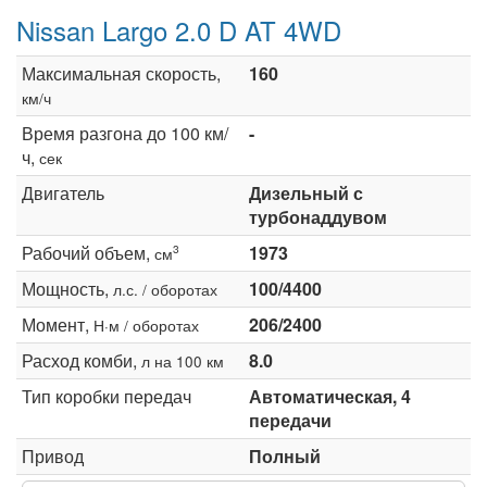
Nissan Largo 2.0 D AT 4WD
Максимальная скорость,
160
км/ч
Время разгона до 100 км/
-
ч,
сек
Двигатель
Дизельный с
турбонаддувом
Рабочий объем,
1973
3
см
Мощность,
100/4400
л.с. / оборотах
Момент,
206/2400
Н·м / оборотах
Расход комби,
8.0
л на 100 км
Тип коробки передач
Автоматическая, 4
передачи
Привод
Полный