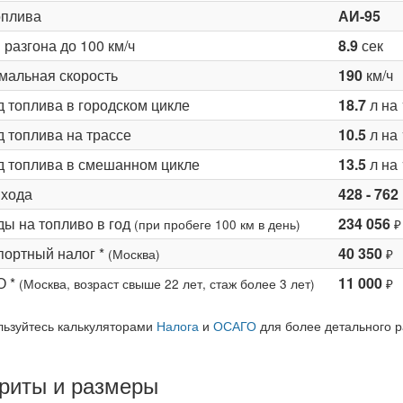
оплива
АИ-95
разгона до 100 км/ч
8.9
сек
мальная скорость
190
км/ч
д топлива в городском цикле
18.7
л на 
 топлива на трассе
10.5
л на 
д топлива в смешанном цикле
13.5
л на 
 хода
428 - 762
ды на топливо в год
234 056
(при пробеге 100 км в день)
₽
портный налог *
40 350
(Москва)
₽
О *
11 000
(Москва, возраст свыше 22 лет, стаж более 3 лет)
₽
льзуйтесь калькуляторами
Налога
и
ОСАГО
для более детального р
риты и размеры