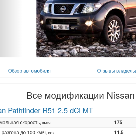
Nissan Pathfinder R51 4.0 AT
Обзор автомобиля
Отзывы владель
Все модификации Nissan 
an Pathfinder R51 2.5 dCi MT
мальная скорость,
175
км/ч
разгона до 100 км/ч,
11.5
сек