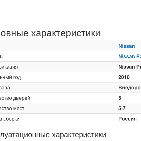
овные характеристики
Nissan
ь
Nissan P
икация
Nissan Pa
ьный год
2010
зова
Внедоро
ество дверей
5
ество мест
5-7
а сборки
Россия
луатационные характеристики