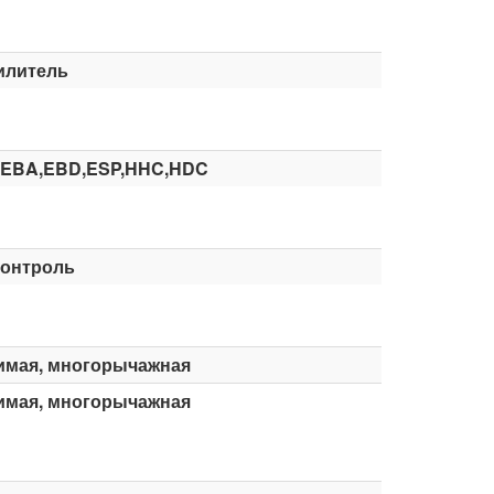
илитель
,EBA,EBD,ESP,HHC,HDC
контроль
имая, многорычажная
имая, многорычажная