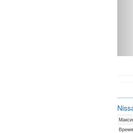
4.0 AT - фото 1
Niss
Макси
Время 