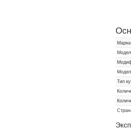
Осн
Марка
Модел
Модиф
Модел
Тип ку
Колич
Колич
Стран
Эксп