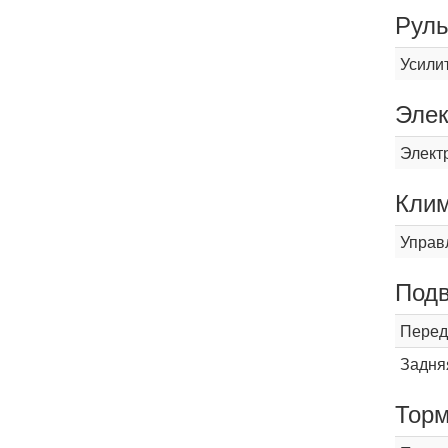
Рул
Усили
Элек
Элект
Кли
Управ
Подв
Перед
Задня
Торм