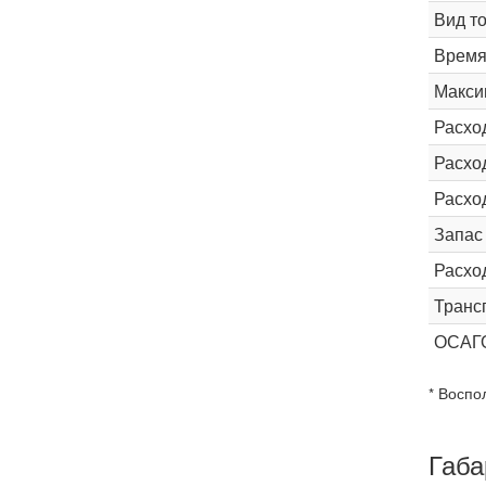
Вид т
Время 
Макси
Расхо
Расход
Расхо
Запас
Расхо
Транс
ОСАГ
* Воспо
Габа