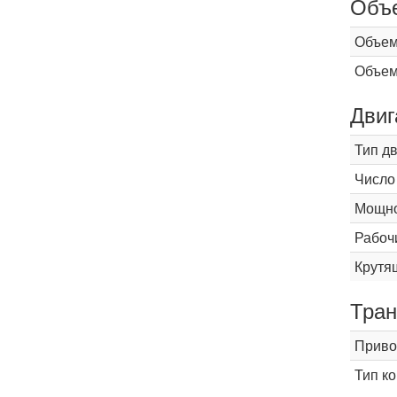
Объ
Объем
Объем
Двиг
Тип д
Число
Мощнос
Рабоч
Крутящ
Тран
Приво
Тип к