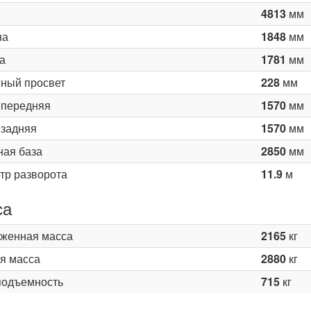
4813
мм
на
1848
мм
а
1781
мм
ный просвет
228
мм
 передняя
1570
мм
 задняя
1570
мм
ная база
2850
мм
тр разворота
11.9
м
са
женная масса
2165
кг
я масса
2880
кг
подъемность
715
кг