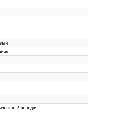
вый
зное
ческая, 5 передач