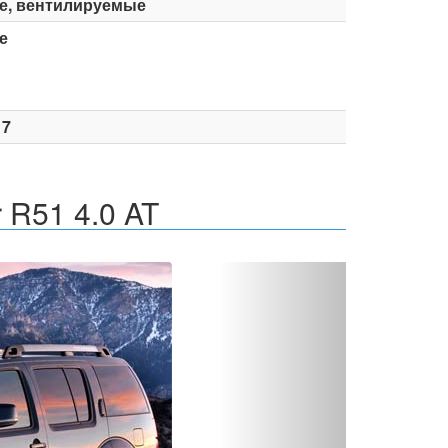
е, вентилируемые
е
17
r R51 4.0 AT
Вперед