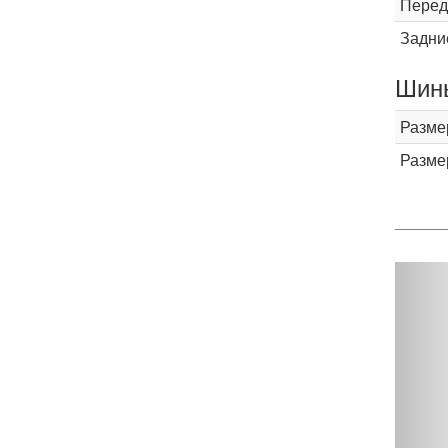
Перед
Задни
Шины
Разме
Разме