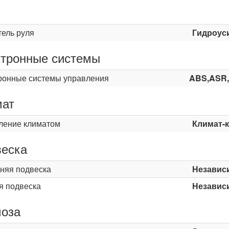
ь
тель руля
Гидроус
тронные системы
ронные системы управления
ABS,ASR
мат
ление климатом
Климат-
еска
няя подвеска
Независ
я подвеска
Независ
оза