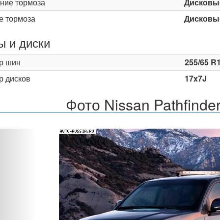
ние тормоза
Дисковы
е тормоза
Дисковы
 и диски
р шин
255/65 R
р дисков
17x7J
Фото Nissan Pathfinde
Назад