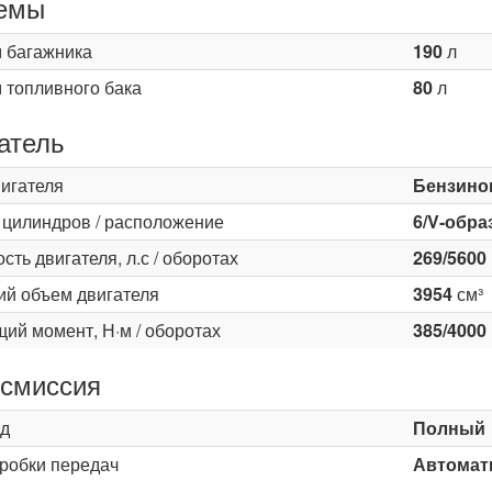
емы
 багажника
190
л
 топливного бака
80
л
атель
вигателя
Бензино
 цилиндров / расположение
6/V-обра
ть двигателя, л.с / оборотах
269/5600
ий объем двигателя
3954
см³
ий момент, Н·м / оборотах
385/4000
смиссия
д
Полный
оробки передач
Автомати