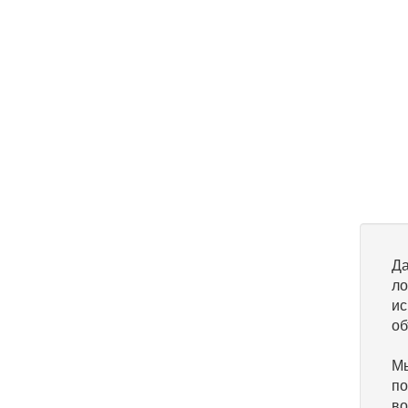
Да
ло
ис
об
Мы
по
во