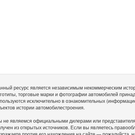
нный ресурс является независимым некоммерческим исто
готипы, торговые марки и фотографии автомобилей прина
пользуются исключительно в ознакомительных (информаци
ъектов истории автомобилестроения.
 не являемся официальными дилерами или представителям
лучен из открытых источников. Если вы являетесь правооб
зражаете против его нахождения на сайте — пожалуйста, 