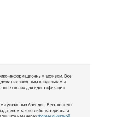
рико-информационным архивом. Все
длежат их законным владельцам и
онных) целях для идентификации
и указанных брендов. Весь контент
ладателем какого-либо материала и
напишите нам через
форму обратной