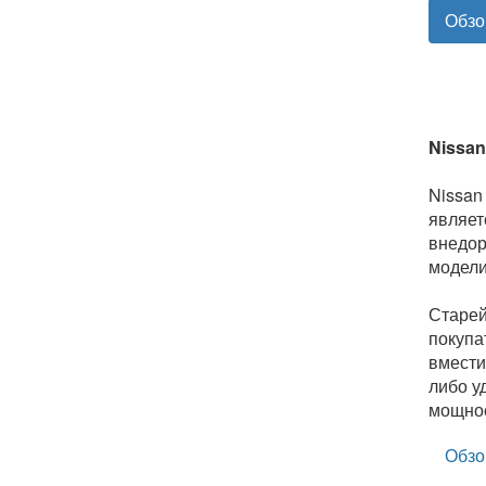
Обзо
Nissan
Nissan
являет
внедор
модели
Старей
покупа
вмести
либо у
мощнос
Обзо