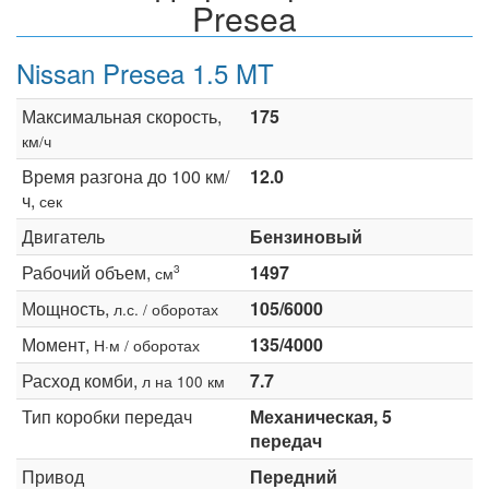
Presea
Nissan Presea 1.5 MT
Максимальная скорость,
175
км/ч
Время разгона до 100 км/
12.0
ч,
сек
Двигатель
Бензиновый
Рабочий объем,
1497
3
см
Мощность,
105/6000
л.с. / оборотах
Момент,
135/4000
Н·м / оборотах
Расход комби,
7.7
л на 100 км
Тип коробки передач
Механическая, 5
передач
Привод
Передний