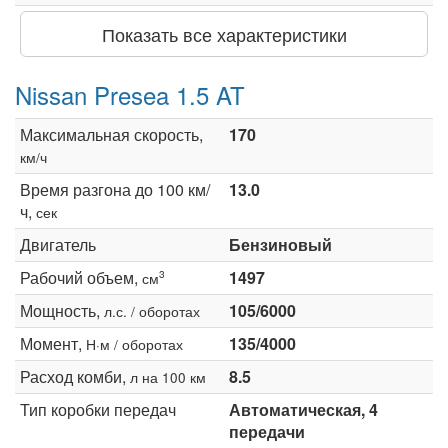
Показать все характеристики
Nissan Presea 1.5 AT
Максимальная скорость,
170
км/ч
Время разгона до 100 км/
13.0
ч,
сек
Двигатель
Бензиновый
Рабочий объем,
1497
3
см
Мощность,
105/6000
л.с. / оборотах
Момент,
135/4000
Н·м / оборотах
Расход комби,
8.5
л на 100 км
Тип коробки передач
Автоматическая, 4
передачи