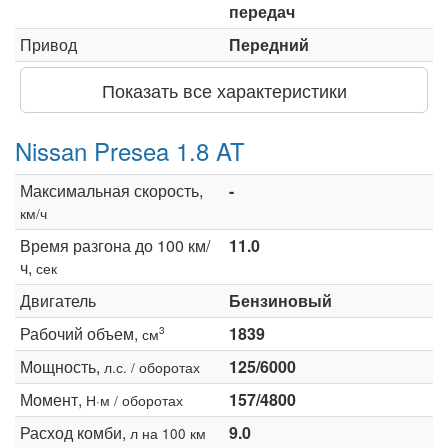
передач
Привод
Передний
Показать все характеристики
Nissan Presea 1.8 AT
Максимальная скорость,
-
км/ч
Время разгона до 100 км/
11.0
ч,
сек
Двигатель
Бензиновый
Рабочий объем,
1839
3
см
Мощность,
125/6000
л.с. / оборотах
Момент,
157/4800
Н·м / оборотах
Расход комби,
9.0
л на 100 км