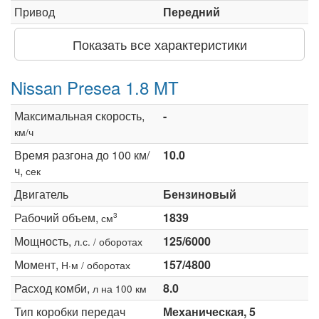
Привод
Передний
Показать все характеристики
Nissan Presea 1.8 MT
Максимальная скорость,
-
км/ч
Время разгона до 100 км/
10.0
ч,
сек
Двигатель
Бензиновый
Рабочий объем,
1839
3
см
Мощность,
125/6000
л.с. / оборотах
Момент,
157/4800
Н·м / оборотах
Расход комби,
8.0
л на 100 км
Тип коробки передач
Механическая, 5