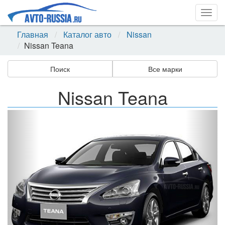
Togg
navig
Главная
Каталог авто
Nissan
Nissan Teana
Поиск
Все марки
Nissan Teana
Назад
Впер