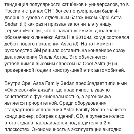
тенденция популярности хэтчбеков и универсалов, то в
России и странах СНГ более популярными были 4-
дверные кузова с отдельным багажником. Opel Astra
Sedan (H) как раз и призван заполнить эту нишу.
Термин «Family», что означает «семья», добавлен к
обозначению линейки Astra H в 2010-м, когда состоялся
дебют нового поколения Astra (J). На тот момент
руководство GM решило оставить на конвейере сразу
два поколения Опель Астра. Это объясняется
устоявшимся высоким спросом на Opel Astra (H) и
проверенной годами конструкцией этих автомобилей.
Внутри Opel Astra Family Sedan преобладает типичный
«Опелевский» дизайн, где практичность удачно
сочетается с функциональностью, а эргономика
является приоритетной. Среди оборудования
стандартного исполнения Astra Family Sedan значится
кондиционер, обогрев сидений, CD, а рулевое колесо
этого седана настраивается под водителя в 2-х
плоскостях. Экономичность в эксплуатации выгодно