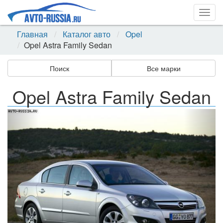
Togg
navig
Главная
Каталог авто
Opel
Opel Astra Family Sedan
Поиск
Все марки
Opel Astra Family Sedan
Назад
Впер