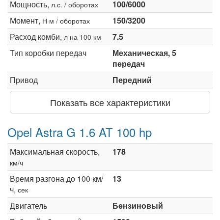
Мощность,
100/6000
л.с. / оборотах
Момент,
150/3200
Н·м / оборотах
Расход комби,
7.5
л на 100 км
Тип коробки передач
Механическая, 5
передач
Привод
Передний
Показать все характеристики
Opel Astra G 1.6 AT 100 hp
Максимальная скорость,
178
км/ч
Время разгона до 100 км/
13
ч,
сек
Двигатель
Бензиновый
3