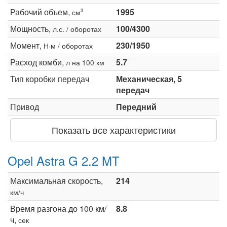
Рабочий объем,
1995
3
см
Мощность,
100/4300
л.с. / оборотах
Момент,
230/1950
Н·м / оборотах
Расход комби,
5.7
л на 100 км
Тип коробки передач
Механическая, 5
передач
Привод
Передний
Показать все характеристики
Opel Astra G 2.2 MT
Максимальная скорость,
214
км/ч
Время разгона до 100 км/
8.8
ч,
сек