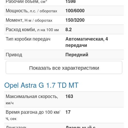
Рабочий объем,
1598
см
Мощность,
100/6000
л.с. / оборотах
Момент,
150/3200
Н·м / оборотах
Расход комби,
8.2
л на 100 км
Тип коробки передач
Автоматическая, 4
передачи
Привод
Передний
Показать все характеристики
Opel Astra G 1.7 TD MT
Максимальная скорость,
163
км/ч
Время разгона до 100 км/
17
ч,
сек
Двигатель
Дизельный с