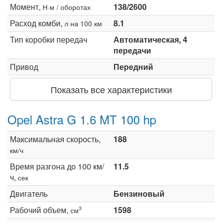
Момент,
138/2600
Н·м / оборотах
Расход комби,
8.1
л на 100 км
Тип коробки передач
Автоматическая, 4
передачи
Привод
Передний
Показать все характеристики
Opel Astra G 1.6 MT 100 hp
Максимальная скорость,
188
км/ч
Время разгона до 100 км/
11.5
ч,
сек
Двигатель
Бензиновый
Рабочий объем,
1598
3
см