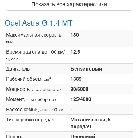
Показать все характеристики
Opel Astra G 1.4 MT
Максимальная скорость,
180
км/ч
Время разгона до 100 км/
12.5
ч,
сек
Двигатель
Бензиновый
Рабочий объем,
1389
3
см
Мощность,
90/6000
л.с. / оборотах
Момент,
125/4000
Н·м / оборотах
Расход комби,
-
л на 100 км
Тип коробки передач
Механическая, 5
передач
Привод
Передний