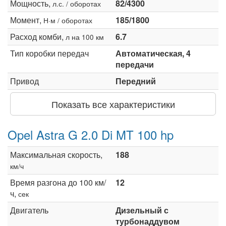
Мощность,
82/4300
л.с. / оборотах
Момент,
185/1800
Н·м / оборотах
Расход комби,
6.7
л на 100 км
Тип коробки передач
Автоматическая, 4
передачи
Привод
Передний
Показать все характеристики
Opel Astra G 2.0 Di MT 100 hp
Максимальная скорость,
188
км/ч
Время разгона до 100 км/
12
ч,
сек
Двигатель
Дизельный с
турбонаддувом