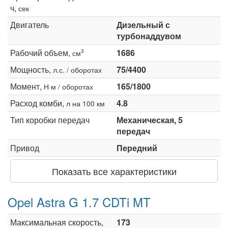
ч,
сек
Двигатель
Дизельный с
турбонаддувом
Рабочий объем,
1686
3
см
Мощность,
75/4400
л.с. / оборотах
Момент,
165/1800
Н·м / оборотах
Расход комби,
4.8
л на 100 км
Тип коробки передач
Механическая, 5
передач
Привод
Передний
Показать все характеристики
Opel Astra G 1.7 CDTi MT
Максимальная скорость,
173