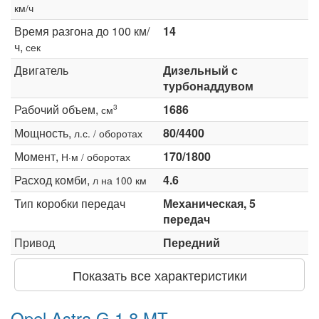
км/ч
Время разгона до 100 км/
14
ч,
сек
Двигатель
Дизельный с
турбонаддувом
Рабочий объем,
1686
3
см
Мощность,
80/4400
л.с. / оборотах
Момент,
170/1800
Н·м / оборотах
Расход комби,
4.6
л на 100 км
Тип коробки передач
Механическая, 5
передач
Привод
Передний
Показать все характеристики
Opel Astra G 1.8 MT