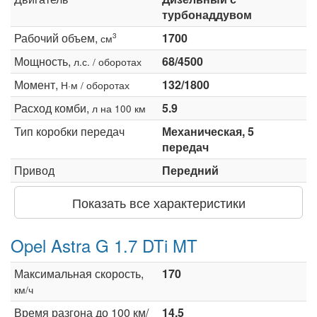
турбонаддувом
Рабочий объем,
1700
3
см
Мощность,
68/4500
л.с. / оборотах
Момент,
132/1800
Н·м / оборотах
Расход комби,
5.9
л на 100 км
Тип коробки передач
Механическая, 5
передач
Привод
Передний
Показать все характеристики
Opel Astra G 1.7 DTi MT
Максимальная скорость,
170
км/ч
Время разгона до 100 км/
14.5