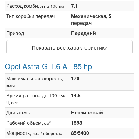
Расход комби,
7.1
л на 100 км
Тип коробки передач
Механическая, 5
передач
Привод
Передний
Показать все характеристики
Opel Astra G 1.6 AT 85 hp
Максимальная скорость,
170
км/ч
Время разгона до 100 км/
14.5
ч,
сек
Двигатель
Бензиновый
Рабочий объем,
1598
3
см
Мощность,
85/5400
л.с. / оборотах