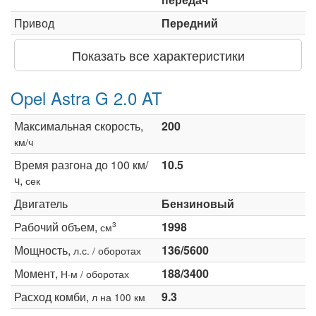
Привод
Передний
Показать все характеристики
Opel Astra G 2.0 AT
Максимальная скорость,
200
км/ч
Время разгона до 100 км/
10.5
ч,
сек
Двигатель
Бензиновый
Рабочий объем,
1998
3
см
Мощность,
136/5600
л.с. / оборотах
Момент,
188/3400
Н·м / оборотах
Расход комби,
9.3
л на 100 км