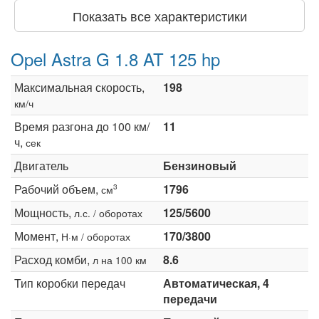
Показать все характеристики
Opel Astra G 1.8 AT 125 hp
Максимальная скорость,
198
км/ч
Время разгона до 100 км/
11
ч,
сек
Двигатель
Бензиновый
Рабочий объем,
1796
3
см
Мощность,
125/5600
л.с. / оборотах
Момент,
170/3800
Н·м / оборотах
Расход комби,
8.6
л на 100 км
Тип коробки передач
Автоматическая, 4
передачи