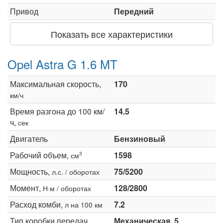
Привод
Передний
Показать все характеристики
Opel Astra G 1.6 MT
Максимальная скорость,
170
км/ч
Время разгона до 100 км/
14.5
ч,
сек
Двигатель
Бензиновый
Рабочий объем,
1598
3
см
Мощность,
75/5200
л.с. / оборотах
Момент,
128/2800
Н·м / оборотах
Расход комби,
7.2
л на 100 км
Тип коробки передач
Механическая, 5