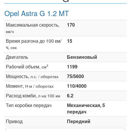
Opel Astra G 1.2 MT
Максимальная скорость,
170
км/ч
Время разгона до 100 км/
15
ч,
сек
Двигатель
Бензиновый
Рабочий объем,
1199
3
см
Мощность,
75/5600
л.с. / оборотах
Момент,
110/4000
Н·м / оборотах
Расход комби,
6.2
л на 100 км
Тип коробки передач
Механическая, 5
передач
Привод
Передний