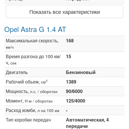
Показать все характеристики
Opel Astra G 1.4 AT
Максимальная скорость,
168
км/ч
Время разгона до 100 км/
15
ч,
сек
Двигатель
Бензиновый
Рабочий объем,
1389
3
см
Мощность,
90/6000
л.с. / оборотах
Момент,
125/4000
Н·м / оборотах
Расход комби,
-
л на 100 км
Тип коробки передач
Автоматическая, 4
передачи