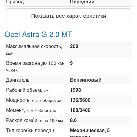
Привод
Передний
Показать все характеристики
Opel Astra G 2.0 MT
Максимальная скорость,
208
км/ч
Время разгона до 100 км/
9
ч,
сек
Двигатель
Бензиновый
Рабочий объем,
1998
3
см
Мощность,
136/5600
л.с. / оборотах
Момент,
188/3400
Н·м / оборотах
Расход комби,
8.6
л на 100 км
Тип коробки передач
Механическая, 5
передач