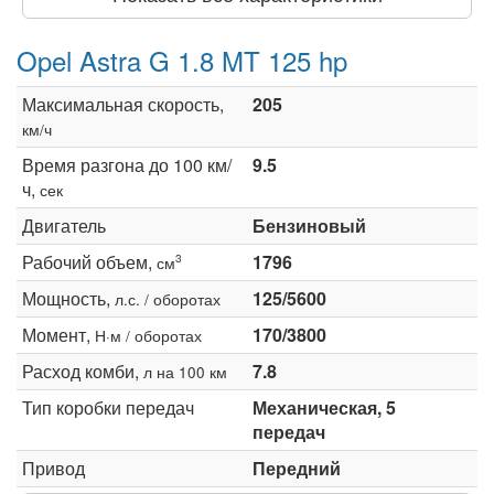
Opel Astra G 1.8 MT 125 hp
Максимальная скорость,
205
км/ч
Время разгона до 100 км/
9.5
ч,
сек
Двигатель
Бензиновый
Рабочий объем,
1796
3
см
Мощность,
125/5600
л.с. / оборотах
Момент,
170/3800
Н·м / оборотах
Расход комби,
7.8
л на 100 км
Тип коробки передач
Механическая, 5
передач
Привод
Передний