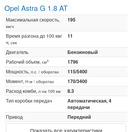
Opel Astra G 1.8 AT
Максимальная скорость,
195
км/ч
Время разгона до 100 км/
11
ч,
сек
Двигатель
Бензиновый
Рабочий объем,
1796
3
см
Мощность,
115/5400
л.с. / оборотах
Момент,
170/3400
Н·м / оборотах
Расход комби,
8.3
л на 100 км
Тип коробки передач
Автоматическая, 4
передачи
Привод
Передний
Показать все характеристики