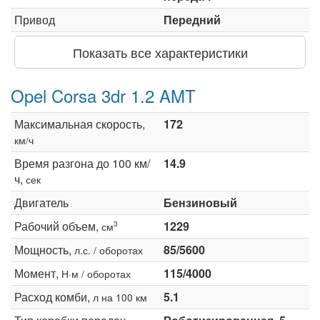
Привод
Передний
Показать все характеристики
Opel Corsa 3dr 1.2 AMT
Максимальная скорость,
172
км/ч
Время разгона до 100 км/
14.9
ч,
сек
Двигатель
Бензиновый
Рабочий объем,
1229
3
см
Мощность,
85/5600
л.с. / оборотах
Момент,
115/4000
Н·м / оборотах
Расход комби,
5.1
л на 100 км