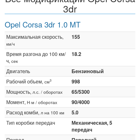
3dr
Opel Corsa 3dr 1.0 MT
Максимальная скорость,
155
км/ч
Время разгона до 100 км/
18.2
ч,
сек
Двигатель
Бензиновый
Рабочий объем,
998
3
см
Мощность,
65/5300
л.с. / оборотах
Момент,
90/4000
Н·м / оборотах
Расход комби,
5.0
л на 100 км
Тип коробки передач
Механическая, 5
передач
Привод
Передний