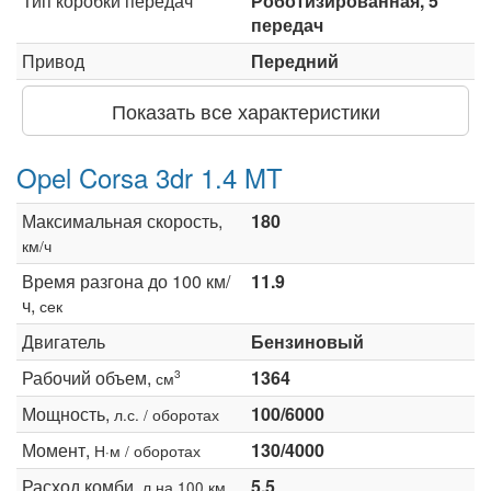
Тип коробки передач
Роботизированная, 5
передач
Привод
Передний
Показать все характеристики
Opel Corsa 3dr 1.4 MT
Максимальная скорость,
180
км/ч
Время разгона до 100 км/
11.9
ч,
сек
Двигатель
Бензиновый
Рабочий объем,
1364
3
см
Мощность,
100/6000
л.с. / оборотах
Момент,
130/4000
Н·м / оборотах
Расход комби,
5.5
л на 100 км