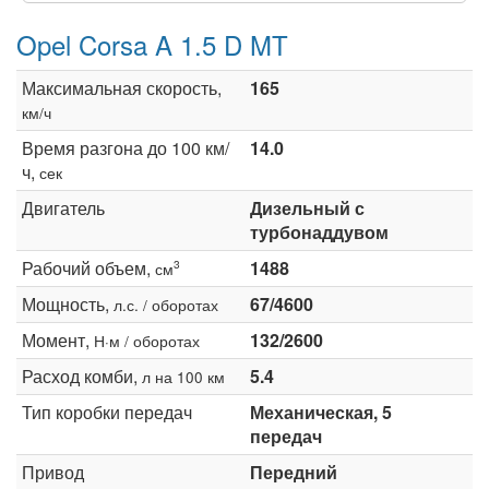
Opel Corsa A 1.5 D MT
Максимальная скорость,
165
км/ч
Время разгона до 100 км/
14.0
ч,
сек
Двигатель
Дизельный с
турбонаддувом
Рабочий объем,
1488
3
см
Мощность,
67/4600
л.с. / оборотах
Момент,
132/2600
Н·м / оборотах
Расход комби,
5.4
л на 100 км
Тип коробки передач
Механическая, 5
передач
Привод
Передний