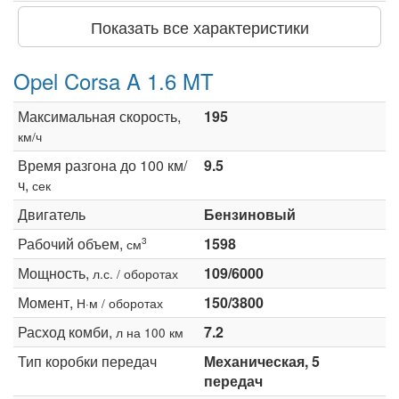
Показать все характеристики
Opel Corsa A 1.6 MT
Максимальная скорость,
195
км/ч
Время разгона до 100 км/
9.5
ч,
сек
Двигатель
Бензиновый
Рабочий объем,
1598
3
см
Мощность,
109/6000
л.с. / оборотах
Момент,
150/3800
Н·м / оборотах
Расход комби,
7.2
л на 100 км
Тип коробки передач
Механическая, 5
передач