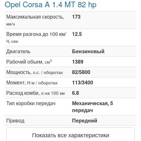
Opel Corsa A 1.4 MT 82 hp
Максимальная скорость,
173
км/ч
Время разгона до 100 км/
12.5
ч,
сек
Двигатель
Бензиновый
Рабочий объем,
1389
3
см
Мощность,
82/5800
л.с. / оборотах
Момент,
113/3400
Н·м / оборотах
Расход комби,
6.8
л на 100 км
Тип коробки передач
Механическая, 5
передач
Привод
Передний
Показать все характеристики