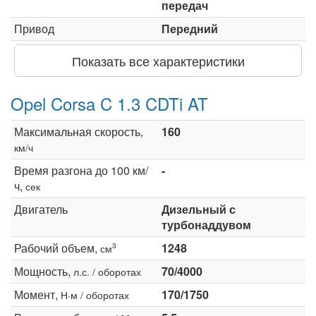
передач
Привод
Передний
Показать все характеристики
Opel Corsa C 1.3 CDTi AT
Максимальная скорость,
160
км/ч
Время разгона до 100 км/
-
ч,
сек
Двигатель
Дизельный с
турбонаддувом
Рабочий объем,
1248
3
см
Мощность,
70/4000
л.с. / оборотах
Момент,
170/1750
Н·м / оборотах