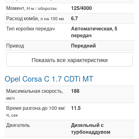
Момент,
125/4000
Н·м / оборотах
Расход комби,
6.7
л на 100 км
Тип коробки передач
Автоматическая, 5
передач
Привод
Передний
Показать все характеристики
Opel Corsa C 1.7 CDTi MT
Максимальная скорость,
188
км/ч
Время разгона до 100 км/
11.5
ч,
сек
Двигатель
Дизельный c
турбонаддувом