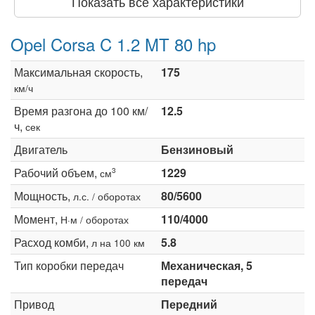
Показать все характеристики
Opel Corsa C 1.2 MT 80 hp
Максимальная скорость,
175
км/ч
Время разгона до 100 км/
12.5
ч,
сек
Двигатель
Бензиновый
Рабочий объем,
1229
3
см
Мощность,
80/5600
л.с. / оборотах
Момент,
110/4000
Н·м / оборотах
Расход комби,
5.8
л на 100 км
Тип коробки передач
Механическая, 5
передач
Привод
Передний