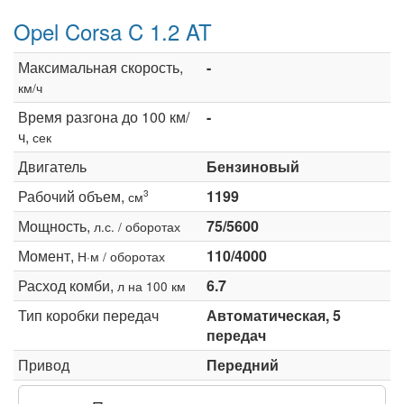
Opel Corsa C 1.2 AT
Максимальная скорость,
-
км/ч
Время разгона до 100 км/
-
ч,
сек
Двигатель
Бензиновый
Рабочий объем,
1199
3
см
Мощность,
75/5600
л.с. / оборотах
Момент,
110/4000
Н·м / оборотах
Расход комби,
6.7
л на 100 км
Тип коробки передач
Автоматическая, 5
передач
Привод
Передний