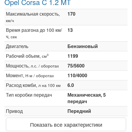
Opel Corsa C 1.2 MT
Максимальная скорость,
170
км/ч
Время разгона до 100 км/
13
ч,
сек
Двигатель
Бензиновый
Рабочий объем,
1199
3
см
Мощность,
75/5600
л.с. / оборотах
Момент,
110/4000
Н·м / оборотах
Расход комби,
6.0
л на 100 км
Тип коробки передач
Механическая, 5
передач
Привод
Передний
Показать все характеристики