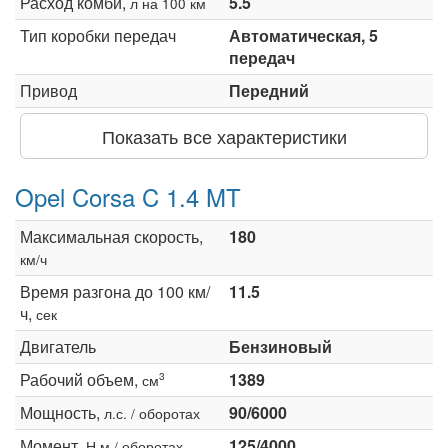
Расход комби,
5.5
л на 100 км
Тип коробки передач
Автоматическая, 5
передач
Привод
Передний
Показать все характеристики
Opel Corsa C 1.4 MT
Максимальная скорость,
180
км/ч
Время разгона до 100 км/
11.5
ч,
сек
Двигатель
Бензиновый
Рабочий объем,
1389
3
см
Мощность,
90/6000
л.с. / оборотах
Момент,
125/4000
Н·м / оборотах