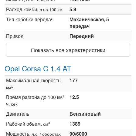
Расход комби,
5.9
л на 100 км
Тип коробки передач
Механическая, 5
передач
Привод
Передний
Показать все характеристики
Opel Corsa C 1.4 AT
Максимальная скорость,
177
км/ч
Время разгона до 100 км/
12.5
ч,
сек
Двигатель
Бензиновый
Рабочий объем,
1389
3
см
Мощность,
90/6000
л.с. / оборотах