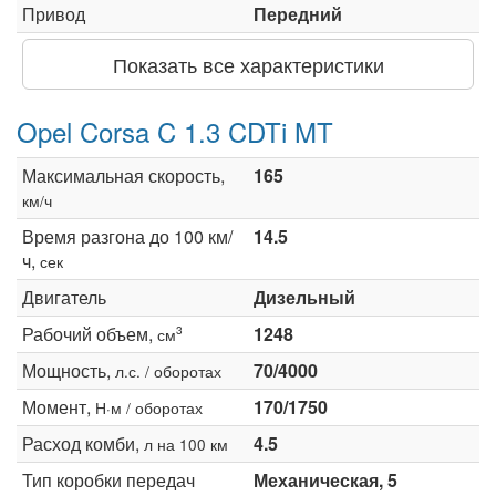
Привод
Передний
Показать все характеристики
Opel Corsa C 1.3 CDTi MT
Максимальная скорость,
165
км/ч
Время разгона до 100 км/
14.5
ч,
сек
Двигатель
Дизельный
Рабочий объем,
1248
3
см
Мощность,
70/4000
л.с. / оборотах
Момент,
170/1750
Н·м / оборотах
Расход комби,
4.5
л на 100 км
Тип коробки передач
Механическая, 5