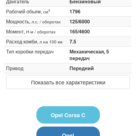
Двигатель
Бензиновый
Рабочий объем,
1796
3
см
Мощность,
125/6000
л.с. / оборотах
Момент,
165/4600
Н·м / оборотах
Расход комби,
7.5
л на 100 км
Тип коробки передач
Механическая, 5
передач
Привод
Передний
Показать все характеристики
Opel Corsa C
Opel