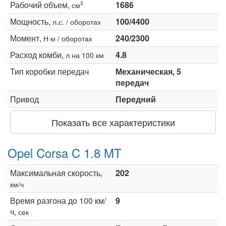
Рабочий объем,
1686
3
см
Мощность,
100/4400
л.с. / оборотах
Момент,
240/2300
Н·м / оборотах
Расход комби,
4.8
л на 100 км
Тип коробки передач
Механическая, 5
передач
Привод
Передний
Показать все характеристики
Opel Corsa C 1.8 MT
Максимальная скорость,
202
км/ч
Время разгона до 100 км/
9
ч,
сек