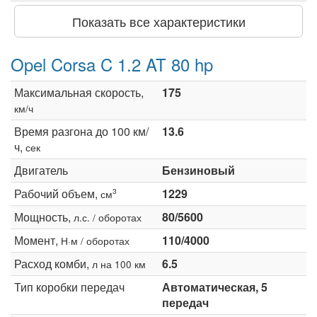
Показать все характеристики
Opel Corsa C 1.2 AT 80 hp
Максимальная скорость,
175
км/ч
Время разгона до 100 км/
13.6
ч,
сек
Двигатель
Бензиновый
Рабочий объем,
1229
3
см
Мощность,
80/5600
л.с. / оборотах
Момент,
110/4000
Н·м / оборотах
Расход комби,
6.5
л на 100 км
Тип коробки передач
Автоматическая, 5
передач