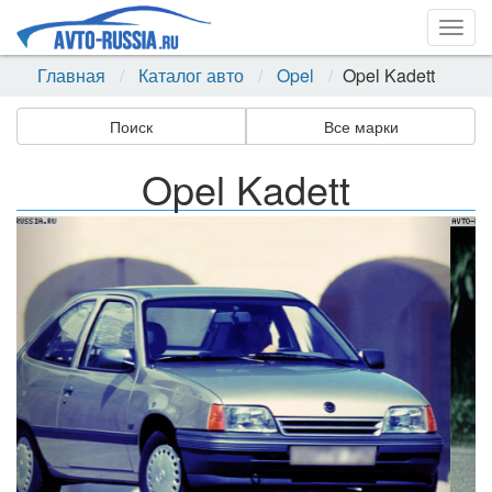
Togg
navig
Главная
Каталог авто
Opel
Opel Kadett
Поиск
Все марки
Opel Kadett
Назад
Впер