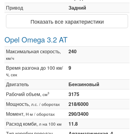
Привод
Задний
Показать все характеристики
Opel Omega 3.2 AT
Максимальная скорость,
240
км/ч
Время разгона до 100 км/
9
ч,
сек
Двигатель
Бензиновый
Рабочий объем,
3175
3
см
Мощность,
218/6000
л.с. / оборотах
Момент,
290/3400
Н·м / оборотах
Расход комби,
11.8
л на 100 км
Тип коробки передач
Автоматическая, 4