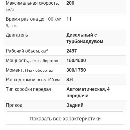
Максимальная скорость,
206
км/ч
Время разгона до 100 км/
11
ч,
сек
Двигатель
Дизельный с
турбонаддувом
Рабочий объем,
2497
3
см
Мощность,
150/4500
л.с. / оборотах
Момент,
300/1750
Н·м / оборотах
Расход комби,
8.6
л на 100 км
Тип коробки передач
Автоматическая, 4
передачи
Привод
Задний
Показать все характеристики