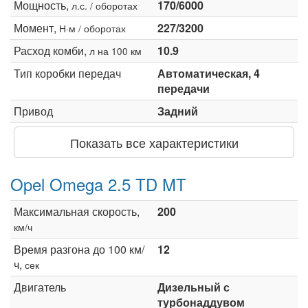
Мощность,
170/6000
л.с. / оборотах
Момент,
227/3200
Н·м / оборотах
Расход комби,
10.9
л на 100 км
Тип коробки передач
Автоматическая, 4
передачи
Привод
Задний
Показать все характеристики
Opel Omega 2.5 TD MT
Максимальная скорость,
200
км/ч
Время разгона до 100 км/
12
ч,
сек
Двигатель
Дизельный с
турбонаддувом