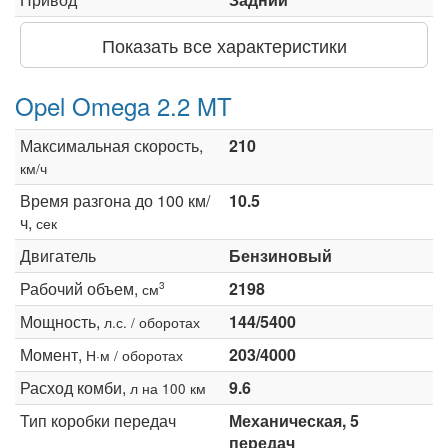
Показать все характеристики
Opel Omega 2.2 MT
Максимальная скорость,
210
км/ч
Время разгона до 100 км/
10.5
ч,
сек
Двигатель
Бензиновый
Рабочий объем,
2198
3
см
Мощность,
144/5400
л.с. / оборотах
Момент,
203/4000
Н·м / оборотах
Расход комби,
9.6
л на 100 км
Тип коробки передач
Механическая, 5
передач