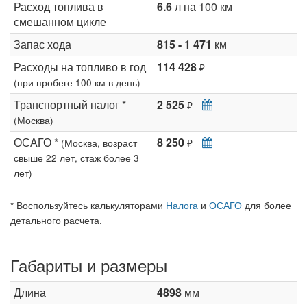
Расход топлива в
6.6
л на 100 км
смешанном цикле
Запас хода
815 - 1 471
км
Расходы на топливо в год
114 428
₽
(при пробеге 100 км в день)
Транспортный налог *
2 525
₽
(Москва)
ОСАГО *
8 250
(Москва, возраст
₽
свыше 22 лет, стаж более 3
лет)
* Воспользуйтесь калькуляторами
Налога
и
ОСАГО
для более
детального расчета.
Габариты и размеры
Длина
4898
мм