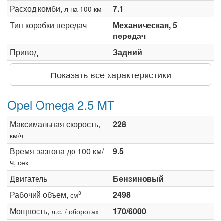
Расход комби,
7.1
л на 100 км
Тип коробки передач
Механическая, 5
передач
Привод
Задний
Показать все характеристики
Opel Omega 2.5 MT
Максимальная скорость,
228
км/ч
Время разгона до 100 км/
9.5
ч,
сек
Двигатель
Бензиновый
Рабочий объем,
2498
3
см
Мощность,
170/6000
л.с. / оборотах