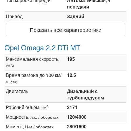
Тип коробки передач
Автоматическая, 4
передачи
Привод
Задний
Показать все характеристики
Opel Omega 2.2 DTi MT
Максимальная скорость,
195
км/ч
Время разгона до 100 км/
12.5
ч,
сек
Двигатель
Дизельный с
турбонаддувом
Рабочий объем,
2171
3
см
Мощность,
120/4000
л.с. / оборотах
Момент,
280/1600
Н·м / оборотах