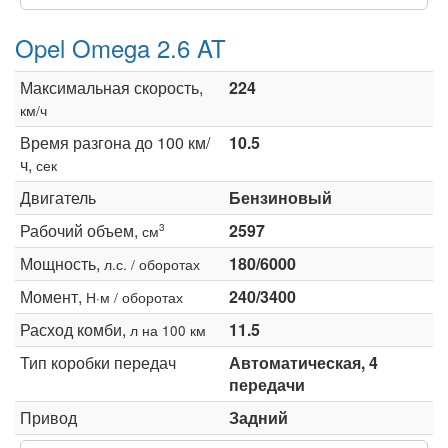
Opel Omega 2.6 AT
Максимальная скорость,
224
км/ч
Время разгона до 100 км/
10.5
ч,
сек
Двигатель
Бензиновый
Рабочий объем,
2597
3
см
Мощность,
180/6000
л.с. / оборотах
Момент,
240/3400
Н·м / оборотах
Расход комби,
11.5
л на 100 км
Тип коробки передач
Автоматическая, 4
передачи
Привод
Задний