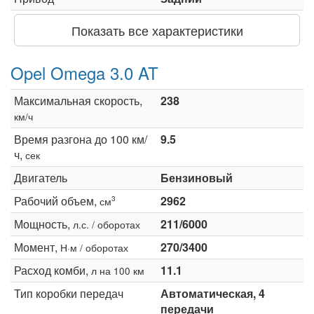
Показать все характеристики
Opel Omega 3.0 AT
Максимальная скорость,
238
км/ч
Время разгона до 100 км/
9.5
ч,
сек
Двигатель
Бензиновый
Рабочий объем,
2962
3
см
Мощность,
211/6000
л.с. / оборотах
Момент,
270/3400
Н·м / оборотах
Расход комби,
11.1
л на 100 км
Тип коробки передач
Автоматическая, 4
передачи