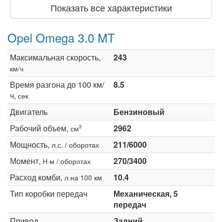
Показать все характеристики
Opel Omega 3.0 MT
Максимальная скорость,
243
км/ч
Время разгона до 100 км/
8.5
ч,
сек
Двигатель
Бензиновый
Рабочий объем,
2962
3
см
Мощность,
211/6000
л.с. / оборотах
Момент,
270/3400
Н·м / оборотах
Расход комби,
10.4
л на 100 км
Тип коробки передач
Механическая, 5
передач
Привод
Задний