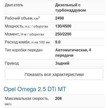
Двигатель
Дизельный с
турбонаддувом
Рабочий объем,
2498
3
см
Мощность,
130/4500
л.с. / оборотах
Момент,
250/2200
Н·м / оборотах
Расход комби,
9.0
л на 100 км
Тип коробки передач
Автоматическая, 4
передачи
Привод
Задний
Показать все характеристики
Opel Omega 2.5 DTi MT
Максимальная скорость,
208
км/ч