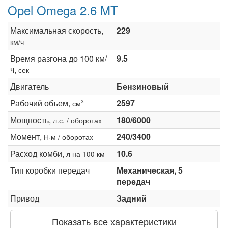
Opel Omega 2.6 MT
Максимальная скорость,
229
км/ч
Время разгона до 100 км/
9.5
ч,
сек
Двигатель
Бензиновый
Рабочий объем,
2597
3
см
Мощность,
180/6000
л.с. / оборотах
Момент,
240/3400
Н·м / оборотах
Расход комби,
10.6
л на 100 км
Тип коробки передач
Механическая, 5
передач
Привод
Задний
Показать все характеристики