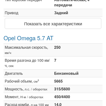
передачи
Привод
Задний
Показать все характеристики
Opel Omega 5.7 AT
Максимальная скорость,
250
км/ч
Время разгона до 100 км/
7
ч,
сек
Двигатель
Бензиновый
Рабочий объем,
5665
3
см
Мощность,
315/5600
л.с. / оборотах
Момент,
450/4400
Н·м / оборотах
Расход комби,
14.0
л на 100 км