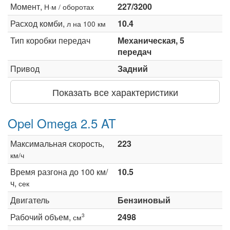
Момент,
227/3200
Н·м / оборотах
Расход комби,
10.4
л на 100 км
Тип коробки передач
Механическая, 5
передач
Привод
Задний
Показать все характеристики
Opel Omega 2.5 AT
Максимальная скорость,
223
км/ч
Время разгона до 100 км/
10.5
ч,
сек
Двигатель
Бензиновый
Рабочий объем,
2498
3
см