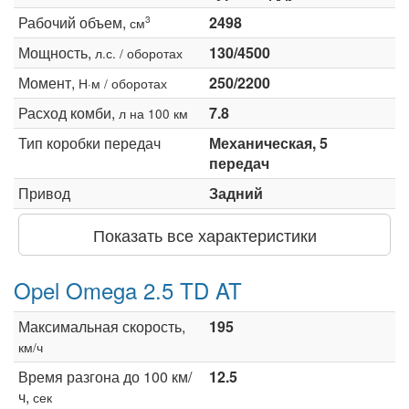
Рабочий объем,
2498
3
см
Мощность,
130/4500
л.с. / оборотах
Момент,
250/2200
Н·м / оборотах
Расход комби,
7.8
л на 100 км
Тип коробки передач
Механическая, 5
передач
Привод
Задний
Показать все характеристики
Opel Omega 2.5 TD AT
Максимальная скорость,
195
км/ч
Время разгона до 100 км/
12.5
ч,
сек