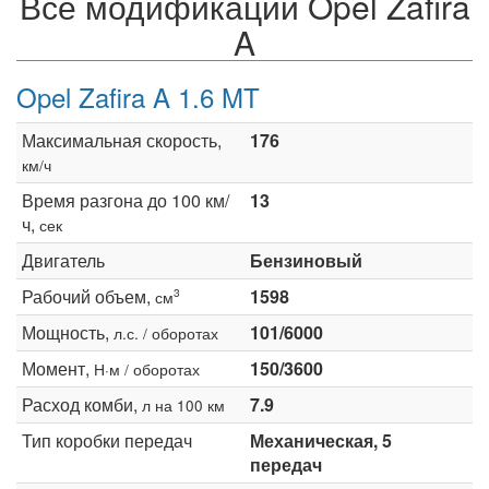
Все модификации Opel Zafira
A
Opel Zafira A 1.6 MT
Максимальная скорость,
176
км/ч
Время разгона до 100 км/
13
ч,
сек
Двигатель
Бензиновый
Рабочий объем,
1598
3
см
Мощность,
101/6000
л.с. / оборотах
Момент,
150/3600
Н·м / оборотах
Расход комби,
7.9
л на 100 км
Тип коробки передач
Механическая, 5
передач