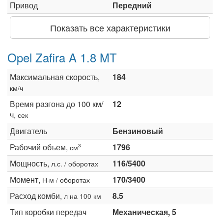
Привод
Передний
Показать все характеристики
Opel Zafira A 1.8 MT
Максимальная скорость,
184
км/ч
Время разгона до 100 км/
12
ч,
сек
Двигатель
Бензиновый
Рабочий объем,
1796
3
см
Мощность,
116/5400
л.с. / оборотах
Момент,
170/3400
Н·м / оборотах
Расход комби,
8.5
л на 100 км
Тип коробки передач
Механическая, 5