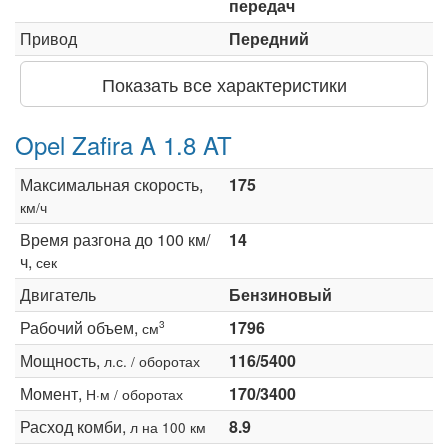
передач
Привод
Передний
Показать все характеристики
Opel Zafira A 1.8 AT
Максимальная скорость,
175
км/ч
Время разгона до 100 км/
14
ч,
сек
Двигатель
Бензиновый
Рабочий объем,
1796
3
см
Мощность,
116/5400
л.с. / оборотах
Момент,
170/3400
Н·м / оборотах
Расход комби,
8.9
л на 100 км