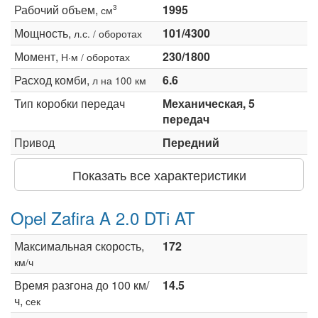
Рабочий объем,
1995
3
см
Мощность,
101/4300
л.с. / оборотах
Момент,
230/1800
Н·м / оборотах
Расход комби,
6.6
л на 100 км
Тип коробки передач
Механическая, 5
передач
Привод
Передний
Показать все характеристики
Opel Zafira A 2.0 DTi AT
Максимальная скорость,
172
км/ч
Время разгона до 100 км/
14.5
ч,
сек