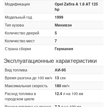
Модификация
Opel Zafira A 1.8 AT 125
hp
Модельный год
1999
Тип кузова
Минивэн
Количество дверей
5
Количество мест
7
Страна сборки
Германия
Эксплуатационные характеристики
Вид топлива
АИ-95
Время разгона до 100 км/ч
13
сек
Максимальная скорость
180
км/ч
Расход топлива в
12.4
л на 100 км
городском цикле
Расход топлива на трассе
7.2
л на 100 км