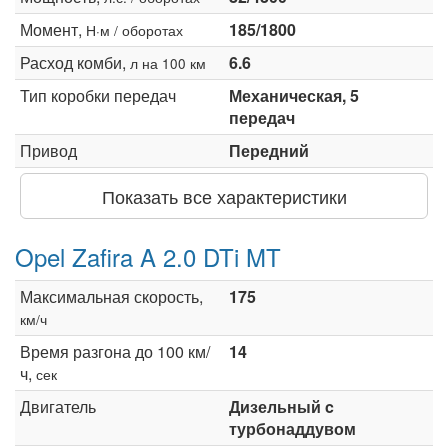
Момент,
185/1800
Н·м / оборотах
Расход комби,
6.6
л на 100 км
Тип коробки передач
Механическая, 5
передач
Привод
Передний
Показать все характеристики
Opel Zafira A 2.0 DTi MT
Максимальная скорость,
175
км/ч
Время разгона до 100 км/
14
ч,
сек
Двигатель
Дизельный c
турбонаддувом