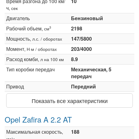
Время разгона до 100 км/
10
ч,
сек
Двигатель
Бензиновый
Рабочий объем,
2198
3
см
Мощность,
147/5800
л.с. / оборотах
Момент,
203/4000
Н·м / оборотах
Расход комби,
8.9
л на 100 км
Тип коробки передач
Механическая, 5
передач
Привод
Передний
Показать все характеристики
Opel Zafira A 2.2 AT
Максимальная скорость,
188
км/ч