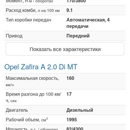
Момент,
170/3800
Н·м / оборотах
Расход комби,
9.1
л на 100 км
Тип коробки передач
Автоматическая, 4
передачи
Привод
Передний
Показать все характеристики
Opel Zafira A 2.0 Di MT
Максимальная скорость,
160
км/ч
Время разгона до 100 км/
17
ч,
сек
Двигатель
Дизельный
Рабочий объем,
1995
3
см
Мощность,
82/4300
л.с. / оборотах