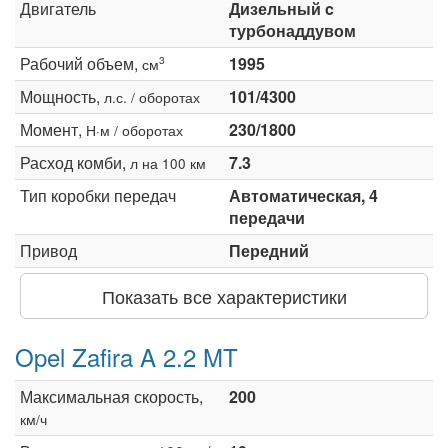
Двигатель
Дизельный c
турбонаддувом
Рабочий объем,
1995
3
см
Мощность,
101/4300
л.с. / оборотах
Момент,
230/1800
Н·м / оборотах
Расход комби,
7.3
л на 100 км
Тип коробки передач
Автоматическая, 4
передачи
Привод
Передний
Показать все характеристики
Opel Zafira A 2.2 MT
Максимальная скорость,
200
км/ч