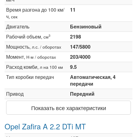
Время разгона до 100 км/
11
ч,
сек
Двигатель
Бензиновый
Рабочий объем,
2198
3
см
Мощность,
147/5800
л.с. / оборотах
Момент,
203/4000
Н·м / оборотах
Расход комби,
9.5
л на 100 км
Тип коробки передач
Автоматическая, 4
передачи
Привод
Передний
Показать все характеристики
Opel Zafira A 2.2 DTi MT