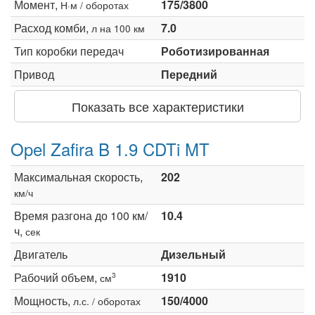
Момент,
175/3800
Н·м / оборотах
Расход комби,
7.0
л на 100 км
Тип коробки передач
Роботизированная
Привод
Передний
Показать все характеристики
Opel Zafira B 1.9 CDTi MT
Максимальная скорость,
202
км/ч
Время разгона до 100 км/
10.4
ч,
сек
Двигатель
Дизельный
Рабочий объем,
1910
3
см
Мощность,
150/4000
л.с. / оборотах