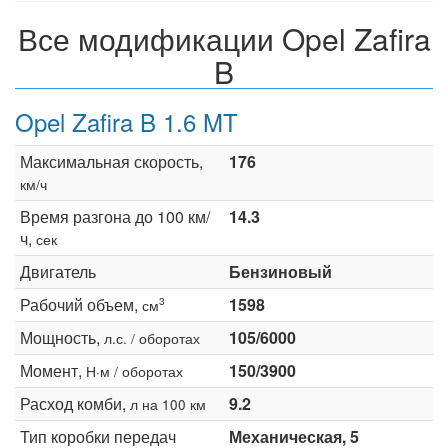
Все модификации Opel Zafira
B
Opel Zafira B 1.6 MT
Максимальная скорость,
176
км/ч
Время разгона до 100 км/
14.3
ч,
сек
Двигатель
Бензиновый
Рабочий объем,
1598
3
см
Мощность,
105/6000
л.с. / оборотах
Момент,
150/3900
Н·м / оборотах
Расход комби,
9.2
л на 100 км
Тип коробки передач
Механическая, 5