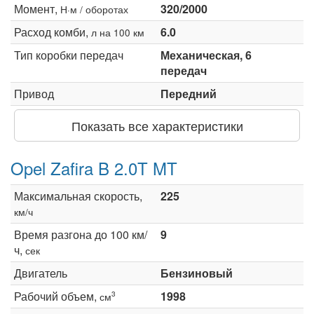
Момент,
320/2000
Н·м / оборотах
Расход комби,
6.0
л на 100 км
Тип коробки передач
Механическая, 6
передач
Привод
Передний
Показать все характеристики
Opel Zafira B 2.0T MT
Максимальная скорость,
225
км/ч
Время разгона до 100 км/
9
ч,
сек
Двигатель
Бензиновый
Рабочий объем,
1998
3
см