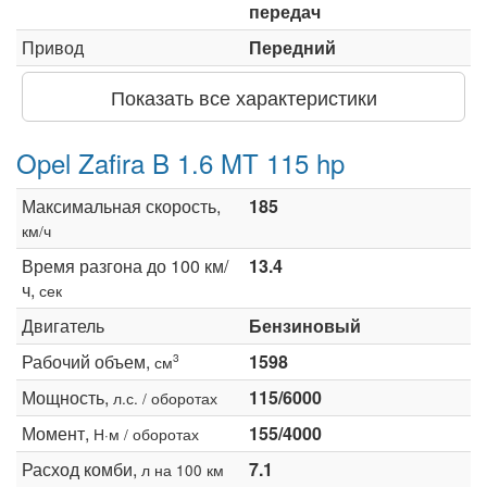
передач
Привод
Передний
Показать все характеристики
Opel Zafira B 1.6 MT 115 hp
Максимальная скорость,
185
км/ч
Время разгона до 100 км/
13.4
ч,
сек
Двигатель
Бензиновый
Рабочий объем,
1598
3
см
Мощность,
115/6000
л.с. / оборотах
Момент,
155/4000
Н·м / оборотах
Расход комби,
7.1
л на 100 км