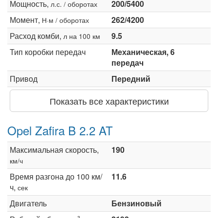
Мощность,
200/5400
л.с. / оборотах
Момент,
262/4200
Н·м / оборотах
Расход комби,
9.5
л на 100 км
Тип коробки передач
Механическая, 6
передач
Привод
Передний
Показать все характеристики
Opel Zafira B 2.2 AT
Максимальная скорость,
190
км/ч
Время разгона до 100 км/
11.6
ч,
сек
Двигатель
Бензиновый
3