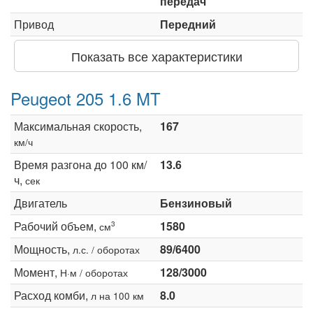
передач
Привод
Передний
Показать все характеристики
Peugeot 205 1.6 MT
Максимальная скорость,
167
км/ч
Время разгона до 100 км/
13.6
ч,
сек
Двигатель
Бензиновый
Рабочий объем,
1580
3
см
Мощность,
89/6400
л.с. / оборотах
Момент,
128/3000
Н·м / оборотах
Расход комби,
8.0
л на 100 км