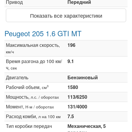
Привод
Передний
Показать все характеристики
Peugeot 205 1.6 GTI MT
Максимальная скорость,
196
км/ч
Время разгона до 100 км/
9.1
ч,
сек
Двигатель
Бензиновый
Рабочий объем,
1580
3
см
Мощность,
113/6250
л.с. / оборотах
Момент,
131/4000
Н·м / оборотах
Расход комби,
7.5
л на 100 км
Тип коробки передач
Механическая, 5