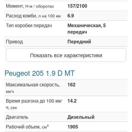
Момент,
157/2100
Н·м / оборотах
Расход комби,
6.9
л на 100 км
Тип коробки передач
Механическая, 5
передач
Привод
Передний
Показать все характеристики
Peugeot 205 1.9 D MT
Максимальная скорость,
162
км/ч
Время разгона до 100 км/
14.2
ч,
сек
Двигатель
Дизельный
Рабочий объем,
1905
3
см