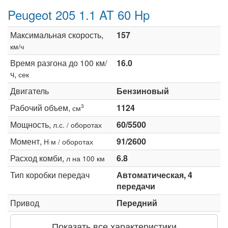
Peugeot 205 1.1 AT 60 Hp
Максимальная скорость,
157
км/ч
Время разгона до 100 км/
16.0
ч,
сек
Двигатель
Бензиновый
Рабочий объем,
1124
3
см
Мощность,
60/5500
л.с. / оборотах
Момент,
91/2600
Н·м / оборотах
Расход комби,
6.8
л на 100 км
Тип коробки передач
Автоматическая, 4
передачи
Привод
Передний
Показать все характеристики