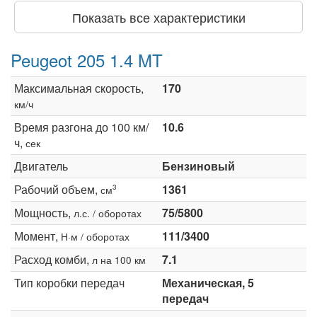
Показать все характеристики
Peugeot 205 1.4 MT
Максимальная скорость,
170
км/ч
Время разгона до 100 км/
10.6
ч,
сек
Двигатель
Бензиновый
Рабочий объем,
1361
3
см
Мощность,
75/5800
л.с. / оборотах
Момент,
111/3400
Н·м / оборотах
Расход комби,
7.1
л на 100 км
Тип коробки передач
Механическая, 5
передач