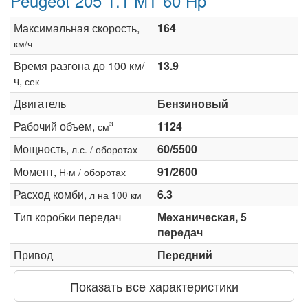
Peugeot 205 1.1 MT 60 Hp
Максимальная скорость,
164
км/ч
Время разгона до 100 км/
13.9
ч,
сек
Двигатель
Бензиновый
Рабочий объем,
1124
3
см
Мощность,
60/5500
л.с. / оборотах
Момент,
91/2600
Н·м / оборотах
Расход комби,
6.3
л на 100 км
Тип коробки передач
Механическая, 5
передач
Привод
Передний
Показать все характеристики