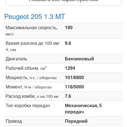
Peugeot 205 1.3 MT
Максимальная скорость,
190
км/ч
Время разгона до 100 км/
9.6
ч,
сек
Двигатель
Бензиновый
Рабочий объем,
1294
3
см
Мощность,
101/6800
л.с. / оборотах
Момент,
118/5000
Н·м / оборотах
Расход комби,
7.6
л на 100 км
Тип коробки передач
Механическая, 5
передач
Привод
Передний