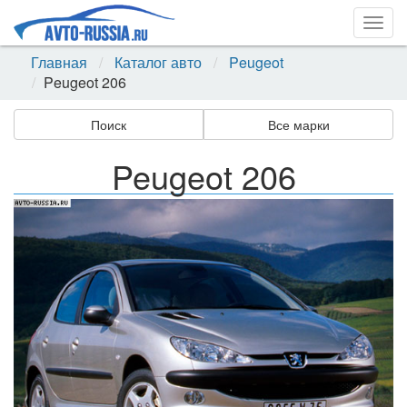
Togg
navig
Главная
Каталог авто
Peugeot
Peugeot 206
Поиск
Все марки
Peugeot 206
Назад
Впер