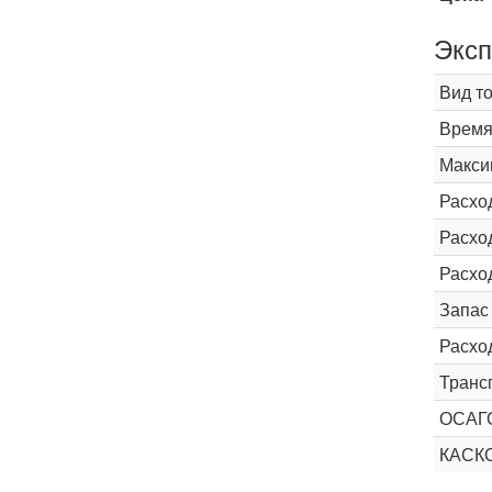
Эксп
Вид т
Время 
Макси
Расхо
Расход
Расхо
Запас
Расхо
Транс
ОСАГ
КАС