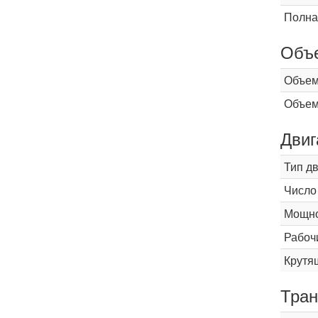
Полна
Объ
Объем
Объем
Двиг
Тип д
Число
Мощнос
Рабоч
Крутящ
Тран