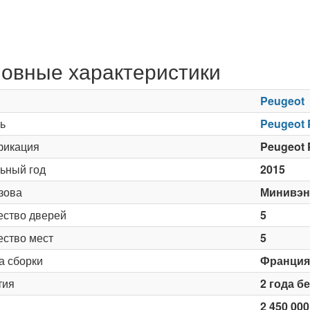
овные характеристики
Peugeot
ь
Peugeot 
икация
Peugeot P
ьный год
2015
зова
Минивэн
ество дверей
5
ество мест
5
а сборки
Франция
тия
2 года б
2 450 000