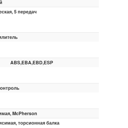
й
ская, 5 передач
илитель
ABS,EBA,EBD,ESP
контроль
имая, McPherson
симая, торсионная балка