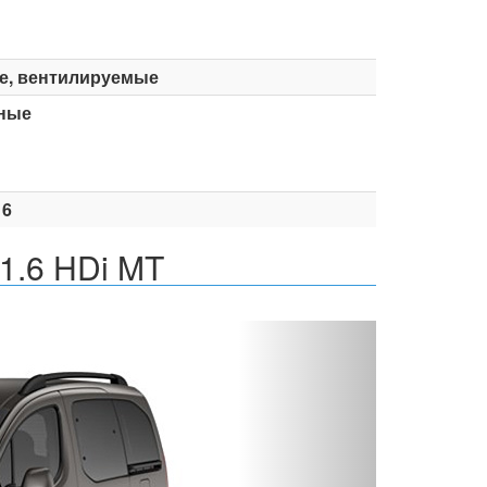
е, вентилируемые
ные
16
 1.6 HDi MT
Вперед