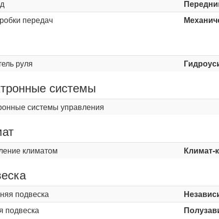
д
Передни
оробки передач
Механиче
ь
тель руля
Гидроус
тронные системы
ронные системы управления
мат
ление климатом
Климат-
еска
няя подвеска
Независ
я подвеска
Полузави