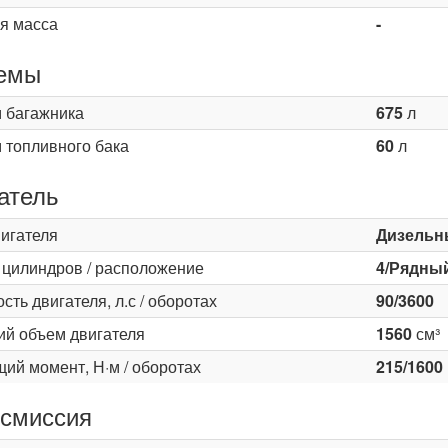
я масса
-
емы
 багажника
675
л
 топливного бака
60
л
атель
вигателя
Дизельн
 цилиндров / расположение
4/Рядны
ть двигателя, л.с / оборотах
90/3600
ий объем двигателя
1560
см³
ий момент, Н·м / оборотах
215/1600
смиссия