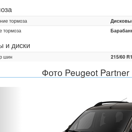
оза
ние тормоза
Дисковы
е тормоза
Барабан
 и диски
р шин
215/60 R
Фото Peugeot Partner
Назад