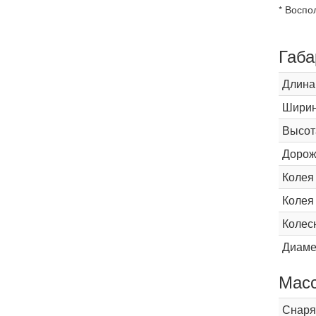
* Воспо
Габа
Длина
Шири
Высот
Дорож
Колея
Колея
Колес
Диаме
Мас
Снаря