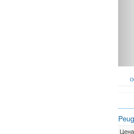
Peugeot Partner 1.6 HDi MT - фото 1
О
Peug
Цена