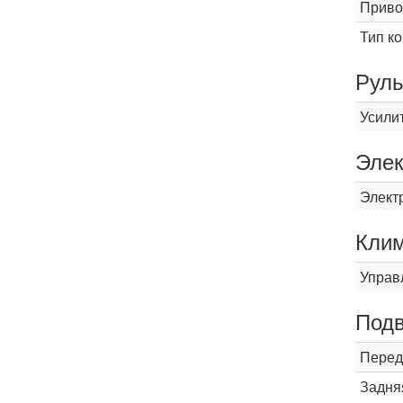
Приво
Тип к
Рул
Усили
Элек
Элект
Кли
Управ
Подв
Перед
Задня