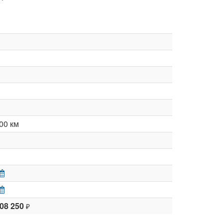
00 км
208 250
₽