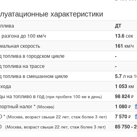
луатационные характеристики
оплива
ДТ
разгона до 100 км/ч
13.6
сек
мальная скорость
161
км/ч
д топлива в городском цикле
-
 топлива на трассе
-
д топлива в смешанном цикле
5.7
л на 1
 хода
1 053
км
ды на топливо в год
98 824
(при пробеге 100 км в день)
₽
портный налог *
1 080
(Москва)
₽
О *
7 570
(Москва, возраст свыше 22 лет, стаж более 3 лет)
₽
КО
85 750 - 
(Москва, возраст свыше 22 лет, стаж более 3 лет)