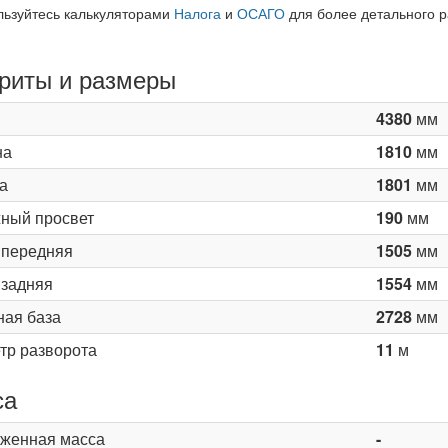
льзуйтесь калькуляторами
Налога
и
ОСАГО
для более детального р
риты и размеры
4380
мм
на
1810
мм
а
1801
мм
ный просвет
190
мм
 передняя
1505
мм
 задняя
1554
мм
ная база
2728
мм
тр разворота
11
м
са
женная масса
-