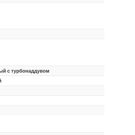
ый с турбонаддувом
й