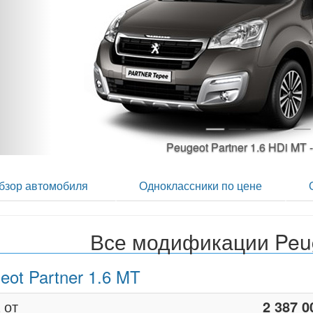
P
бзор автомобиля
Одноклассники по цене
Все модификации Peug
eot Partner 1.6 MT
 от
2 387 0