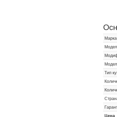
Осн
Марка
Модел
Модиф
Модел
Тип ку
Колич
Колич
Стран
Гаран
Цена