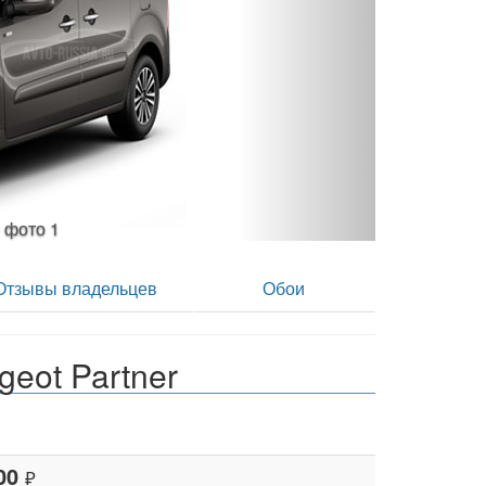
eugeot Partner 1.6 HDi MT - фото 2
Отзывы владельцев
Обои
eot Partner
00
₽