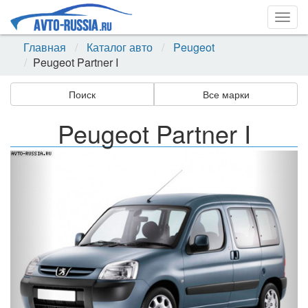
Togg
navig
Главная
Каталог авто
Peugeot
Peugeot Partner I
Поиск
Все марки
Peugeot Partner I
Назад
Впер