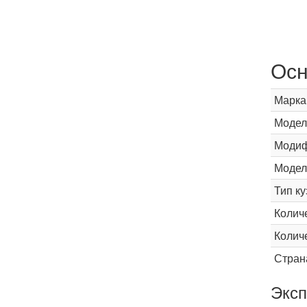
Осн
Марка
Модел
Модиф
Модел
Тип ку
Колич
Колич
Стран
Эксп