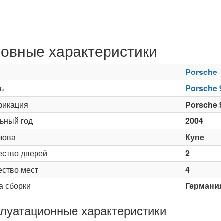
овные характеристики
Porsche
ь
Porsche 
икация
Porsche 9
ьный год
2004
зова
Купе
ество дверей
2
ество мест
4
а сборки
Германи
луатационные характеристики