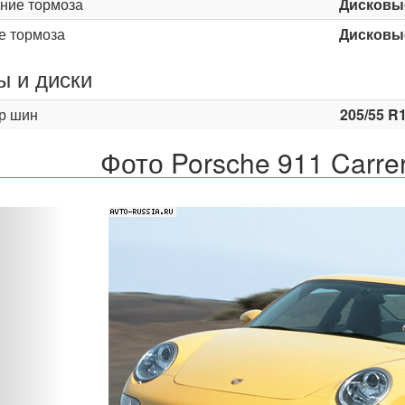
ние тормоза
Дисковы
е тормоза
Дисковы
 и диски
р шин
205/55 R
Фото Porsche 911 Carre
Назад