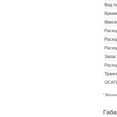
Вид т
Время 
Макси
Расхо
Расход
Расхо
Запас
Расхо
Транс
ОСАГ
* Воспо
Габа