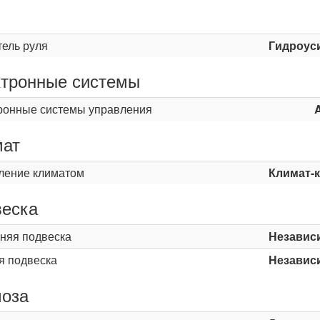
ь
тель руля
Гидроус
тронные системы
ронные системы управления
мат
ление климатом
Климат-
еска
няя подвеска
Независ
я подвеска
Независ
оза