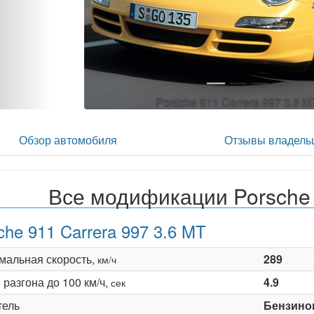
Porsche 911 Carrera 997 3.6 M
Обзор автомобиля
Отзывы владель
Все модификации Porsche 
che 911 Carrera 997 3.6 MT
мальная скорость,
289
км/ч
разгона до 100 км/ч,
4.9
сек
тель
Бензино