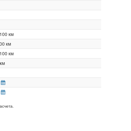
100 км
00 км
100 км
км
асчета.