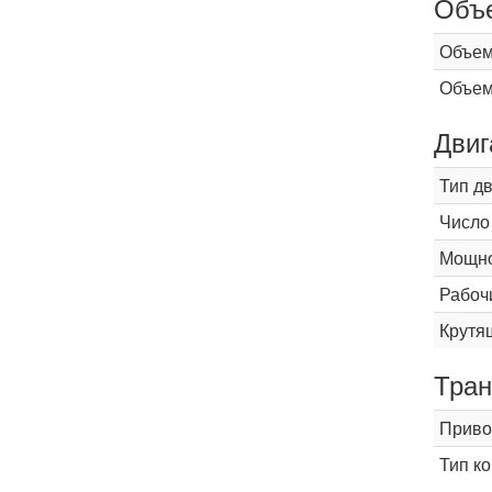
Объ
Объем
Объем
Двиг
Тип д
Число
Мощнос
Рабоч
Крутящ
Тран
Приво
Тип к