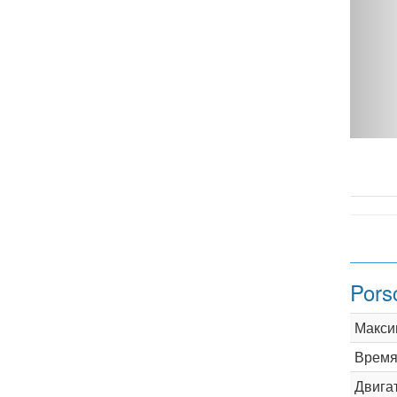
7 3.6 MT - фото 1
Pors
Макси
Время 
Двига