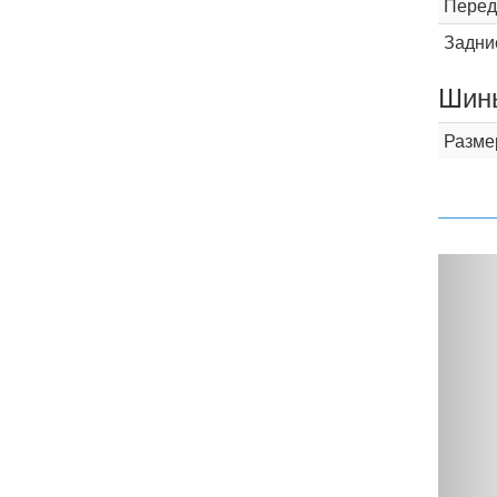
Перед
Задни
Шины
Разме