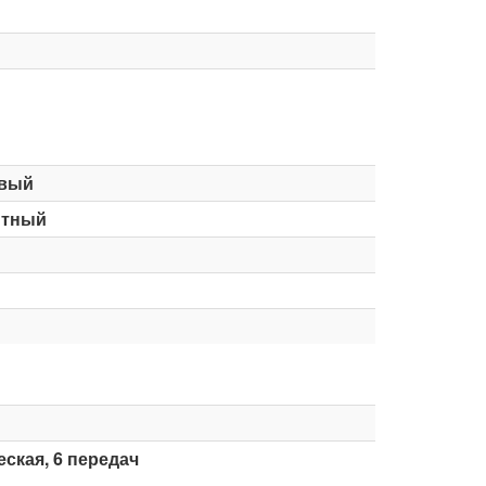
вый
итный
ская, 6 передач