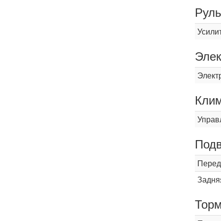
Рул
Усили
Элек
Элект
Кли
Управ
Подв
Перед
Задня
Торм