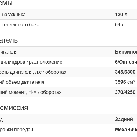
емы
 багажника
130
л
 топливного бака
64
л
атель
вигателя
Бензино
 цилиндров / расположение
6/Оппоз
ть двигателя, л.с / оборотах
345/6800
ий объем двигателя
3596
см³
ий момент, Н·м / оборотах
370/4250
смиссия
д
Задний
оробки передач
Механиче