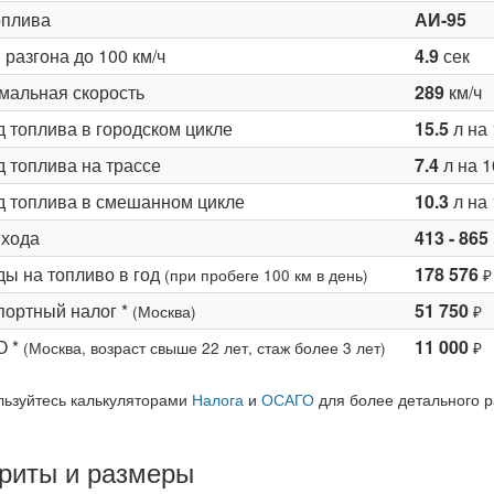
оплива
АИ-95
разгона до 100 км/ч
4.9
сек
мальная скорость
289
км/ч
д топлива в городском цикле
15.5
л на 
 топлива на трассе
7.4
л на 1
д топлива в смешанном цикле
10.3
л на 
 хода
413 - 865
ды на топливо в год
178 576
(при пробеге 100 км в день)
₽
портный налог *
51 750
(Москва)
₽
О *
11 000
(Москва, возраст свыше 22 лет, стаж более 3 лет)
₽
льзуйтесь калькуляторами
Налога
и
ОСАГО
для более детального р
риты и размеры