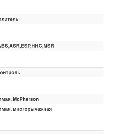
илитель
ABS,ASR,ESP,HHC,MSR
контроль
имая, McPherson
имая, многорычажная