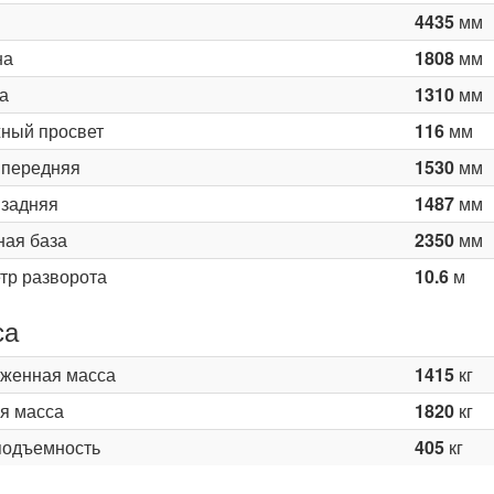
4435
мм
на
1808
мм
а
1310
мм
ный просвет
116
мм
 передняя
1530
мм
 задняя
1487
мм
ная база
2350
мм
тр разворота
10.6
м
са
женная масса
1415
кг
я масса
1820
кг
подъемность
405
кг