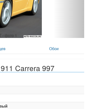
T - фото 2
цев
Обои
911 Carrera 997
вый