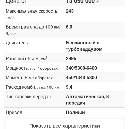
Цена от
13 050 000
₽
Максимальная скорость,
243
км/ч
Время разгона до 100 км/
6.0
ч,
сек
Двигатель
Бензиновый с
турбонаддувом
Рабочий объем,
2995
3
см
Мощность,
340/5300-6400
л.с. / оборотах
Момент,
450/1340-5300
Н·м / оборотах
Расход комби,
9.4
л на 100 км
Тип коробки передач
Автоматическая, 8
передач
Привод
Полный
Показать все характеристики