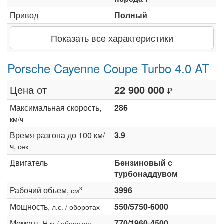
Привод
Полный
Показать все характеристики
Porsche Cayenne Coupe Turbo 4.0 AT
Цена от
22 900 000
₽
Максимальная скорость,
286
км/ч
Время разгона до 100 км/
3.9
ч,
сек
Двигатель
Бензиновый с
турбонаддувом
Рабочий объем,
3996
3
см
Мощность,
550/5750-6000
л.с. / оборотах
Момент,
770/1960-4500
Н·м / оборотах