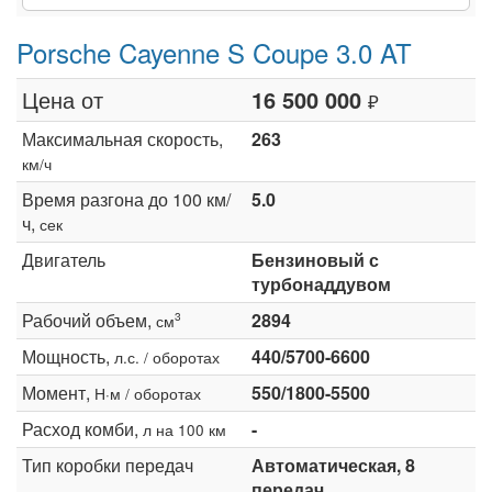
Porsche Cayenne S Coupe 3.0 AT
Цена от
16 500 000
₽
Максимальная скорость,
263
км/ч
Время разгона до 100 км/
5.0
ч,
сек
Двигатель
Бензиновый с
турбонаддувом
Рабочий объем,
2894
3
см
Мощность,
440/5700-6600
л.с. / оборотах
Момент,
550/1800-5500
Н·м / оборотах
Расход комби,
-
л на 100 км
Тип коробки передач
Автоматическая, 8
передач