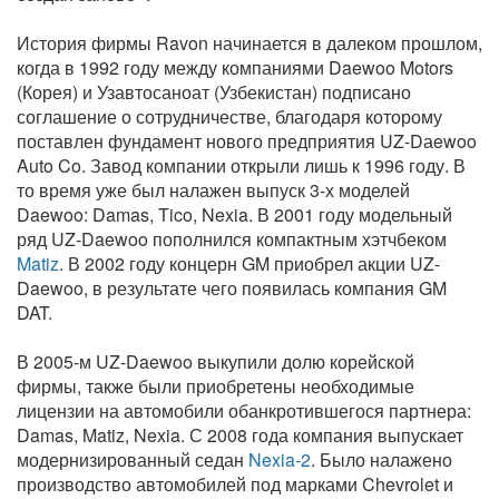
История фирмы Ravon начинается в далеком прошлом,
когда в 1992 году между компаниями Daewoo Motors
(Корея) и Узавтосаноат (Узбекистан) подписано
соглашение о сотрудничестве, благодаря которому
поставлен фундамент нового предприятия UZ-Dаewoo
Auto Co. Завод компании открыли лишь к 1996 году. В
то время уже был налажен выпуск 3-х моделей
Daewoo: Damas, Tico, Nexia. В 2001 году модельный
ряд UZ-Daewoo пополнился компактным хэтчбеком
Matiz
. В 2002 году концерн GM приобрел акции UZ-
Daewoo, в результате чего появилась компания GM
DAT.
В 2005-м UZ-Daewoo выкупили долю корейской
фирмы, также были приобретены необходимые
лицензии на автомобили обанкротившегося партнера:
Damas, Matiz, Nexia. С 2008 года компания выпускает
модернизированный седан
Nexia-2
. Было налажено
производство автомобилей под марками Chevrolet и