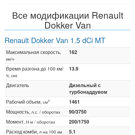
Все модификации Renault
Dokker Van
Renault Dokker Van 1.5 dCi MT
Максимальная скорость,
162
км/ч
Время разгона до 100 км/
13.9
ч,
сек
Двигатель
Дизельный с
турбонаддувом
Рабочий объем,
1461
3
см
Мощность,
90/3750
л.с. / оборотах
Момент,
200/1750
Н·м / оборотах
Расход комби,
5.1
л на 100 км