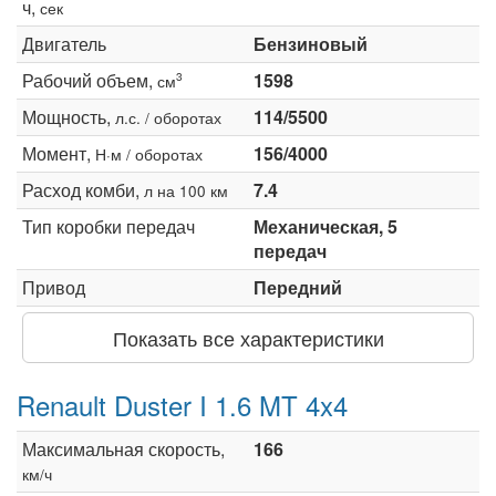
ч,
сек
Двигатель
Бензиновый
Рабочий объем,
1598
3
см
Мощность,
114/5500
л.с. / оборотах
Момент,
156/4000
Н·м / оборотах
Расход комби,
7.4
л на 100 км
Тип коробки передач
Механическая, 5
передач
Привод
Передний
Показать все характеристики
Renault Duster I 1.6 MT 4x4
Максимальная скорость,
166
км/ч