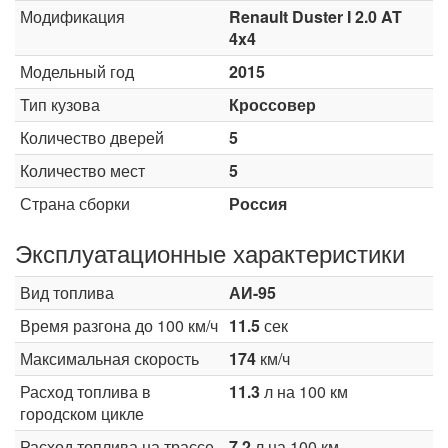
Модификация
Renault Duster I 2.0 AT
4x4
Модельный год
2015
Тип кузова
Кроссовер
Количество дверей
5
Количество мест
5
Страна сборки
Россия
Эксплуатационные характеристики
Вид топлива
АИ-95
Время разгона до 100 км/ч
11.5
сек
Максимальная скорость
174
км/ч
Расход топлива в
11.3
л на 100 км
городском цикле
Расход топлива на трассе
7.2
л на 100 км