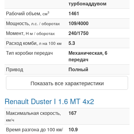
турбонаддувом
Рабочий объем,
1461
3
см
Мощность,
109/4000
л.с. / оборотах
Момент,
240/1750
Н·м / оборотах
Расход комби,
5.3
л на 100 км
Тип коробки передач
Механическая, 6
передач
Привод
Полный
Показать все характеристики
Renault Duster I 1.6 MT 4x2
Максимальная скорость,
167
км/ч
Время разгона до 100 км/
10.9