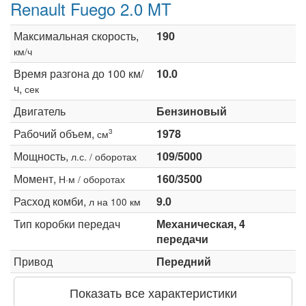
Renault Fuego 2.0 MT
Максимальная скорость,
190
км/ч
Время разгона до 100 км/
10.0
ч,
сек
Двигатель
Бензиновый
Рабочий объем,
1978
3
см
Мощность,
109/5000
л.с. / оборотах
Момент,
160/3500
Н·м / оборотах
Расход комби,
9.0
л на 100 км
Тип коробки передач
Механическая, 4
передачи
Привод
Передний
Показать все характеристики