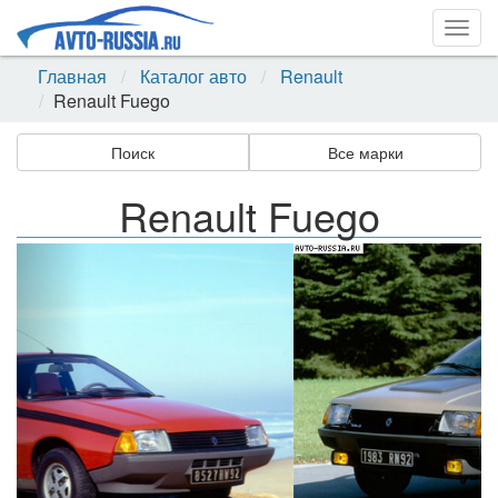
Togg
navig
Главная
Каталог авто
Renault
Renault Fuego
Поиск
Все марки
Renault Fuego
Назад
Впер