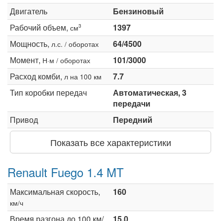
Двигатель
Бензиновый
Рабочий объем,
1397
3
см
Мощность,
64/4500
л.с. / оборотах
Момент,
101/3000
Н·м / оборотах
Расход комби,
7.7
л на 100 км
Тип коробки передач
Автоматическая, 3
передачи
Привод
Передний
Показать все характеристики
Renault Fuego 1.4 MT
Максимальная скорость,
160
км/ч
Время разгона до 100 км/
15.0