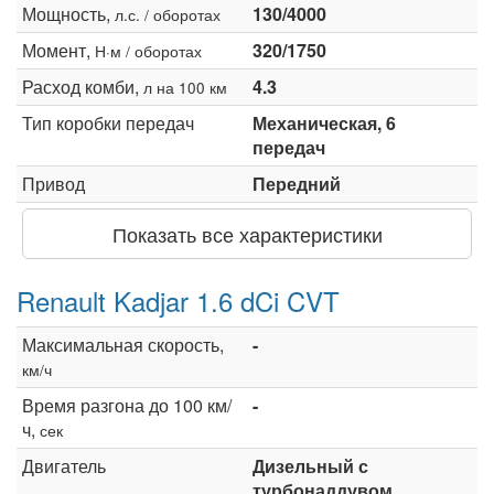
Мощность,
130/4000
л.с. / оборотах
Момент,
320/1750
Н·м / оборотах
Расход комби,
4.3
л на 100 км
Тип коробки передач
Механическая, 6
передач
Привод
Передний
Показать все характеристики
Renault Kadjar 1.6 dCi CVT
Максимальная скорость,
-
км/ч
Время разгона до 100 км/
-
ч,
сек
Двигатель
Дизельный с
турбонаддувом