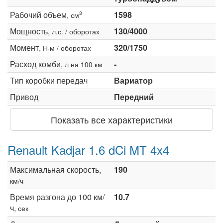
Рабочий объем,
1598
3
см
Мощность,
130/4000
л.с. / оборотах
Момент,
320/1750
Н·м / оборотах
Расход комби,
-
л на 100 км
Тип коробки передач
Вариатор
Привод
Передний
Показать все характеристики
Renault Kadjar 1.6 dCi MT 4x4
Максимальная скорость,
190
км/ч
Время разгона до 100 км/
10.7
ч,
сек