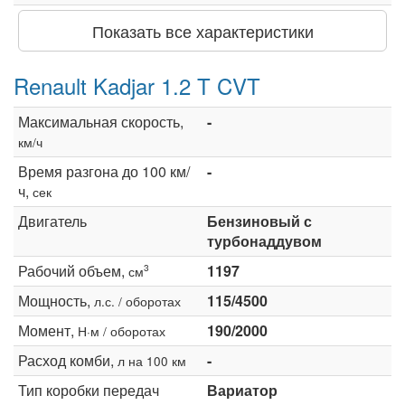
Показать все характеристики
Renault Kadjar 1.2 T CVT
Максимальная скорость,
-
км/ч
Время разгона до 100 км/
-
ч,
сек
Двигатель
Бензиновый с
турбонаддувом
Рабочий объем,
1197
3
см
Мощность,
115/4500
л.с. / оборотах
Момент,
190/2000
Н·м / оборотах
Расход комби,
-
л на 100 км
Тип коробки передач
Вариатор