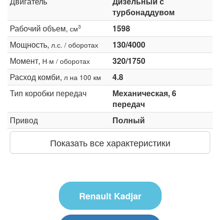
Двигатель
Дизельный с
турбонаддувом
Рабочий объем,
1598
3
см
Мощность,
130/4000
л.с. / оборотах
Момент,
320/1750
Н·м / оборотах
Расход комби,
4.8
л на 100 км
Тип коробки передач
Механическая, 6
передач
Привод
Полный
Показать все характеристики
Renault Kadjar