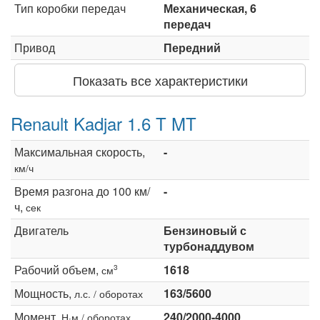
Тип коробки передач
Механическая, 6
передач
Привод
Передний
Показать все характеристики
Renault Kadjar 1.6 T MT
Максимальная скорость,
-
км/ч
Время разгона до 100 км/
-
ч,
сек
Двигатель
Бензиновый с
турбонаддувом
Рабочий объем,
1618
3
см
Мощность,
163/5600
л.с. / оборотах
Момент,
240/2000-4000
Н·м / оборотах