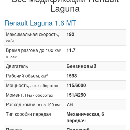
Laguna
Renault Laguna 1.6 MT
Максимальная скорость,
192
км/ч
Время разгона до 100 км/
11.7
ч,
сек
Двигатель
Бензиновый
Рабочий объем,
1598
3
см
Мощность,
115/6000
л.с. / оборотах
Момент,
151/4250
Н·м / оборотах
Расход комби,
7.6
л на 100 км
Тип коробки передач
Механическая, 6
передач
Привод
Передний