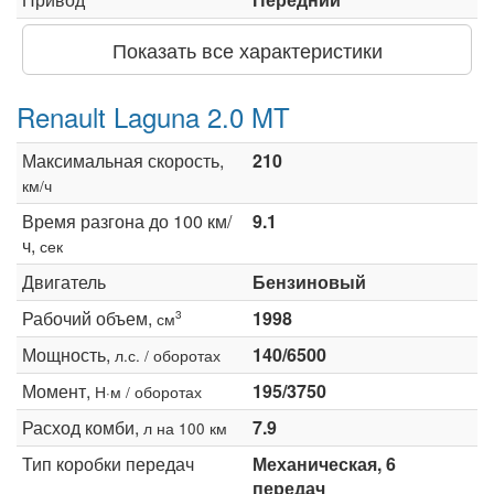
Показать все характеристики
Renault Laguna 2.0 MT
Максимальная скорость,
210
км/ч
Время разгона до 100 км/
9.1
ч,
сек
Двигатель
Бензиновый
Рабочий объем,
1998
3
см
Мощность,
140/6500
л.с. / оборотах
Момент,
195/3750
Н·м / оборотах
Расход комби,
7.9
л на 100 км
Тип коробки передач
Механическая, 6
передач