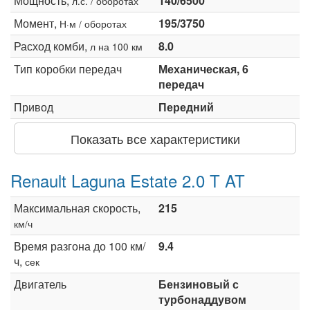
Мощность,
140/6500
л.с. / оборотах
Момент,
195/3750
Н·м / оборотах
Расход комби,
8.0
л на 100 км
Тип коробки передач
Механическая, 6
передач
Привод
Передний
Показать все характеристики
Renault Laguna Estate 2.0 T AT
Максимальная скорость,
215
км/ч
Время разгона до 100 км/
9.4
ч,
сек
Двигатель
Бензиновый с
турбонаддувом