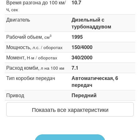
Время разгона до 100 км/
10.7
ч,
сек
Двигатель
Дизельный с
турбонаддувом
Рабочий объем,
1995
3
см
Мощность,
150/4000
л.с. / оборотах
Момент,
340/2000
Н·м / оборотах
Расход комби,
7.1
л на 100 км
Тип коробки передач
Автоматическая, 6
передач
Привод
Передний
Показать все характеристики