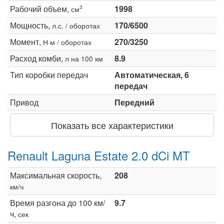
Рабочий объем,
1998
3
см
Мощность,
170/6500
л.с. / оборотах
Момент,
270/3250
Н·м / оборотах
Расход комби,
8.9
л на 100 км
Тип коробки передач
Автоматическая, 6
передач
Привод
Передний
Показать все характеристики
Renault Laguna Estate 2.0 dCi MT
Максимальная скорость,
208
км/ч
Время разгона до 100 км/
9.7
ч,
сек