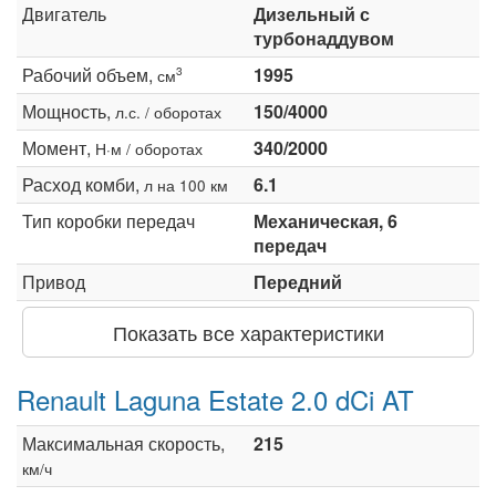
Двигатель
Дизельный с
турбонаддувом
Рабочий объем,
1995
3
см
Мощность,
150/4000
л.с. / оборотах
Момент,
340/2000
Н·м / оборотах
Расход комби,
6.1
л на 100 км
Тип коробки передач
Механическая, 6
передач
Привод
Передний
Показать все характеристики
Renault Laguna Estate 2.0 dCi AT
Максимальная скорость,
215
км/ч