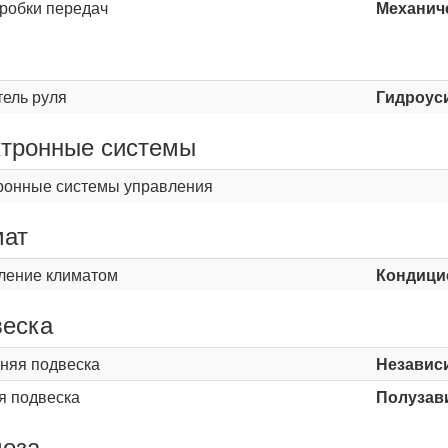
оробки передач
Механиче
ь
тель руля
Гидроус
тронные системы
ронные системы управления
мат
ление климатом
Кондици
еска
няя подвеска
Независ
я подвеска
Полузав
оза