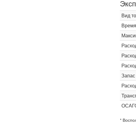
Эксп
Вид т
Время 
Макси
Расхо
Расход
Расхо
Запас
Расхо
Транс
ОСАГ
* Воспо