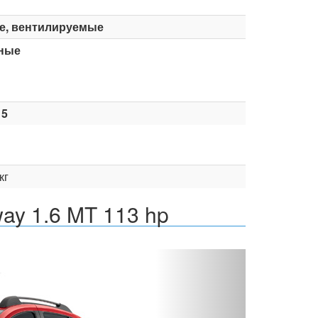
е, вентилируемые
ные
15
кг
ay 1.6 MT 113 hp
Вперед