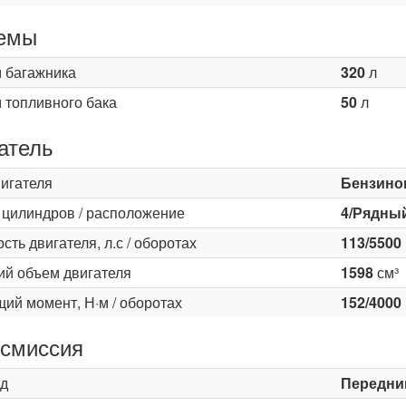
емы
 багажника
320
л
 топливного бака
50
л
атель
вигателя
Бензино
 цилиндров / расположение
4/Рядны
ть двигателя, л.с / оборотах
113/5500
ий объем двигателя
1598
см³
ий момент, Н·м / оборотах
152/4000
смиссия
д
Передни