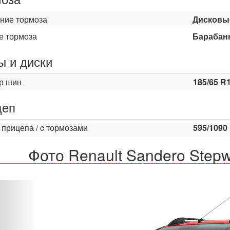
ние тормоза
Дисковы
е тормоза
Барабан
 и диски
р шин
185/65 R
цеп
 прицепа / c тормозами
595/1090
Фото Renault Sandero Stepw
Назад