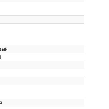
вый
й
й