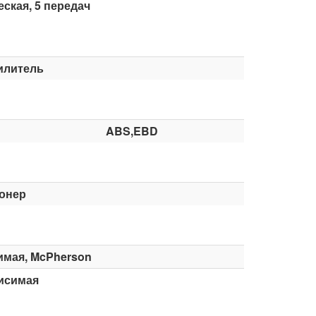
ская, 5 передач
илитель
ABS,EBD
онер
имая, McPherson
исимая