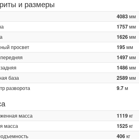
риты и размеры
4083
мм
на
1757
мм
а
1626
мм
ный просвет
195
мм
 передняя
1497
мм
 задняя
1486
мм
ная база
2589
мм
тр разворота
9.7
м
са
женная масса
1119
кг
я масса
1525
кг
подъемность
406
кг