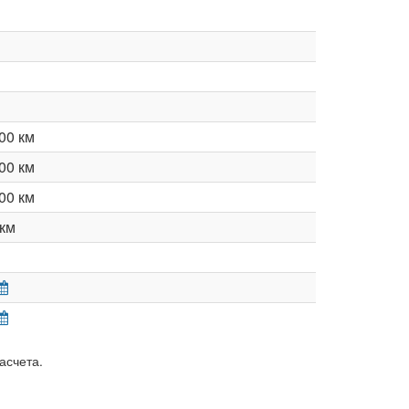
00 км
00 км
00 км
км
асчета.