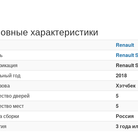
овные характеристики
Renault
ь
Renault 
икация
Renault 
ьный год
2018
зова
Хэтчбек
ество дверей
5
ество мест
5
а сборки
Россия
тия
3 года ил