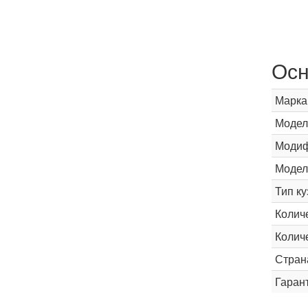
Осн
Марка
Модел
Модиф
Модел
Тип ку
Колич
Колич
Стран
Гаран