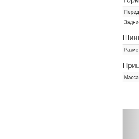
Перед
Задни
Шины
Разме
При
Масса