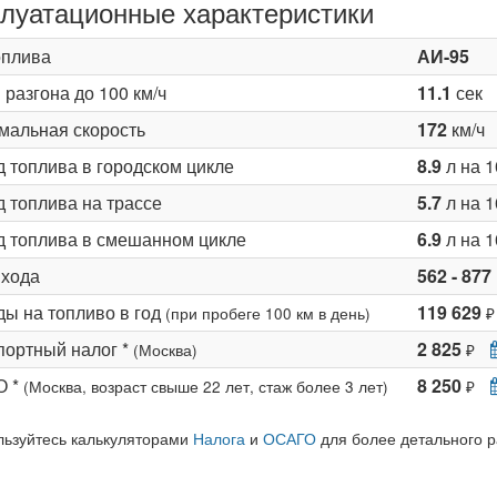
луатационные характеристики
оплива
АИ-95
разгона до 100 км/ч
11.1
сек
мальная скорость
172
км/ч
д топлива в городском цикле
8.9
л на 1
 топлива на трассе
5.7
л на 1
д топлива в смешанном цикле
6.9
л на 1
 хода
562 - 877
ды на топливо в год
119 629
(при пробеге 100 км в день)
₽
портный налог *
2 825
(Москва)
₽
О *
8 250
(Москва, возраст свыше 22 лет, стаж более 3 лет)
₽
льзуйтесь калькуляторами
Налога
и
ОСАГО
для более детального р