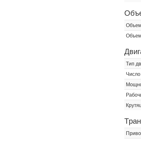
Объ
Объем
Объем
Двиг
Тип д
Число
Мощнос
Рабоч
Крутящ
Тран
Приво