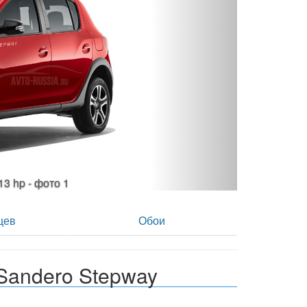
113 hp - фото 2
цев
Обои
Sandero Stepway