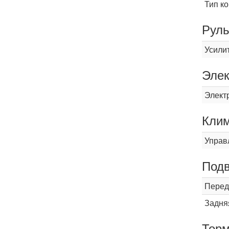
Тип к
Рул
Усили
Элек
Элект
Кли
Управ
Подв
Перед
Задня
Торм