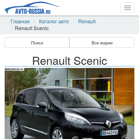
Togg
navig
Главная
Каталог авто
Renault
Renault Scenic
Поиск
Все марки
Renault Scenic
Назад
Впер