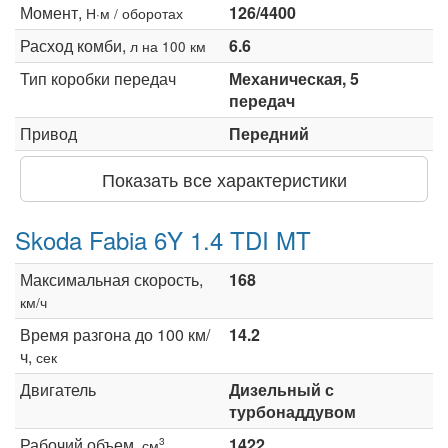
Момент,
126/4400
Н·м / оборотах
Расход комби,
6.6
л на 100 км
Тип коробки передач
Механическая, 5
передач
Привод
Передний
Показать все характеристики
Skoda Fabia 6Y 1.4 TDI MT
Максимальная скорость,
168
км/ч
Время разгона до 100 км/
14.2
ч,
сек
Двигатель
Дизельный с
турбонаддувом
Рабочий объем,
1422
3
см