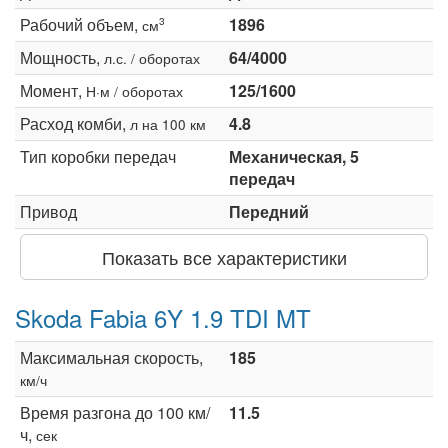
Рабочий объем,
1896
3
см
Мощность,
64/4000
л.с. / оборотах
Момент,
125/1600
Н·м / оборотах
Расход комби,
4.8
л на 100 км
Тип коробки передач
Механическая, 5
передач
Привод
Передний
Показать все характеристики
Skoda Fabia 6Y 1.9 TDI MT
Максимальная скорость,
185
км/ч
Время разгона до 100 км/
11.5
ч,
сек