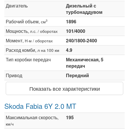
Двигатель
Дизельный с
турбонаддувом
Рабочий объем,
1896
3
см
Мощность,
101/4000
л.с. / оборотах
Момент,
240/1800-2400
Н·м / оборотах
Расход комби,
4.9
л на 100 км
Тип коробки передач
Механическая, 5
передач
Привод
Передний
Показать все характеристики
Skoda Fabia 6Y 2.0 MT
Максимальная скорость,
195
км/ч