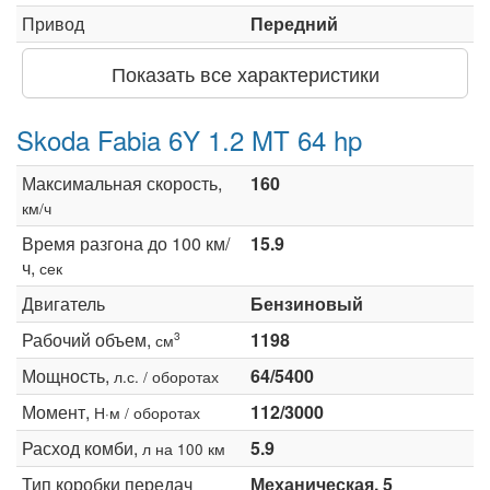
Привод
Передний
Показать все характеристики
Skoda Fabia 6Y 1.2 MT 64 hp
Максимальная скорость,
160
км/ч
Время разгона до 100 км/
15.9
ч,
сек
Двигатель
Бензиновый
Рабочий объем,
1198
3
см
Мощность,
64/5400
л.с. / оборотах
Момент,
112/3000
Н·м / оборотах
Расход комби,
5.9
л на 100 км
Тип коробки передач
Механическая, 5