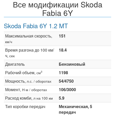
Все модификации Skoda
Fabia 6Y
Skoda Fabia 6Y 1.2 MT
Максимальная скорость,
151
км/ч
Время разгона до 100 км/
18.4
ч,
сек
Двигатель
Бензиновый
Рабочий объем,
1198
3
см
Мощность,
54/4750
л.с. / оборотах
Момент,
106/3000
Н·м / оборотах
Расход комби,
5.9
л на 100 км
Тип коробки передач
Механическая, 5
передач