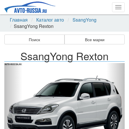
Togg
navig
Главная
Каталог авто
SsangYong
SsangYong Rexton
Поиск
Все марки
SsangYong Rexton
Назад
Впер