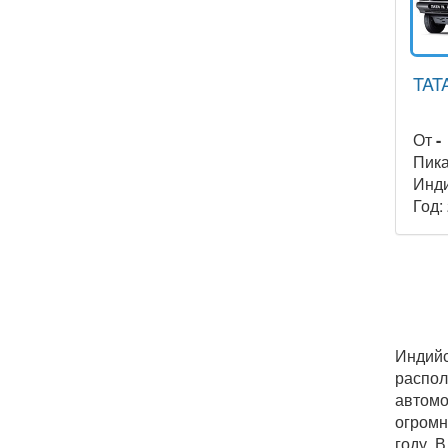
TATA
От
-
Пик
Инд
Год:
Индийс
распол
автомо
огромн
году. 