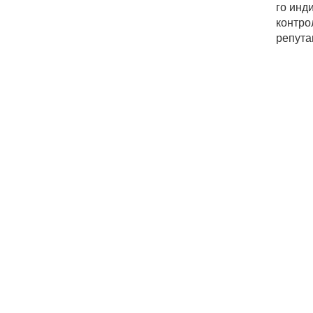
го инд
контро
репута