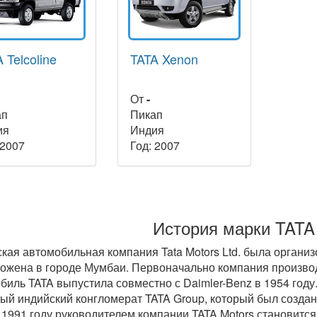
 Telcoline
TATA Xenon
От
-
ап
Пикап
ия
Индия
 2007
Год: 2007
История марки TATA
кая автомобильная компания Tata Motors Ltd. была органи
ожена в городе Мумбаи. Первоначально компания произво
биль TATA выпустила совместно с Daimler-Benz в 1954 году.
ый индийский конгломерат TATA Group, который был создан
В 1991 году руководителем компании TATA Motors становится