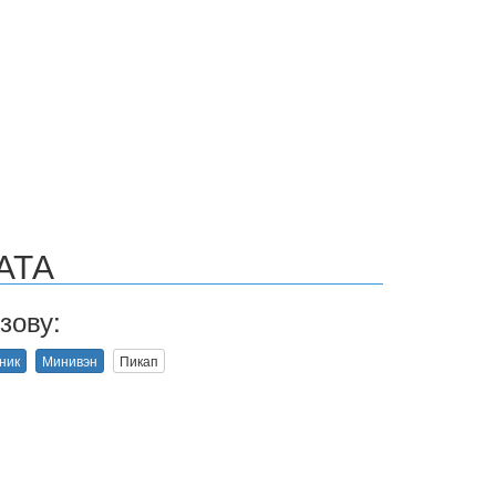
АТА
зову:
ник
Минивэн
Пикап