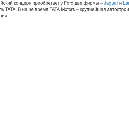
ийский концерн приобретает у Ford две фирмы –
Jaguar
и
La
ль TATA. В наше время TATA Motors – крупнейшая автостро
ции.