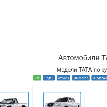
Автомобили Т
Модели TATA по ку
Все
Седан
Хэтчбек
Универсал
Внедорож