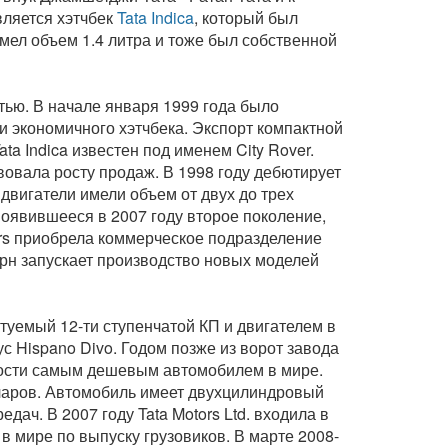
вляется хэтчбек
Tata Indica
, который был
ел объем 1.4 литра и тоже был собственной
тью. В начале января 1999 года было
и экономичного хэтчбека. Экспорт компактной
ta Indica известен под именем City Rover.
вовала росту продаж. В 1998 году дебютирует
 двигатели имели объем от двух до трех
появившееся в 2007 году второе поколение,
ors приобрела коммерческое подразделение
ерн запускает производство новых моделей
ктуемый 12-ти ступенчатой КП и двигателем в
с Hispano Divo. Годом позже из ворот завода
ости самым дешевым автомобилем в мире.
лларов. Автомобиль имеет двухцилиндровый
дач. В 2007 году Tata Motors Ltd. входила в
 мире по выпуску грузовиков. В марте 2008-