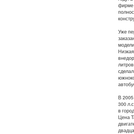
фирме 
полнос
констр
Уже пе
заказа
модели
Низкая
внедор
литров
сделал
южнок
автобу
В 2005
300 л.
в горо
Цена T
двигат
двадца