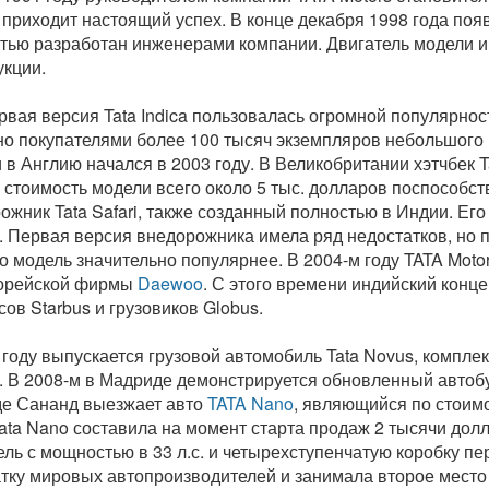
приходит настоящий успех. В конце декабря 1998 года поя
тью разработан инженерами компании. Двигатель модели им
укции.
рвая версия Tata Indica пользовалась огромной популярнос
но покупателями более 100 тысяч экземпляров небольшого 
 в Англию начался в 2003 году. В Великобритании хэтчбек Ta
 стоимость модели всего около 5 тыс. долларов поспособст
ожник Tata Safari, также созданный полностью в Индии. Его
. Первая версия внедорожника имела ряд недостатков, но 
о модель значительно популярнее. В 2004-м году TATA Mot
орейской фирмы
Daewoo
. С этого времени индийский конц
сов Starbus и грузовиков Globus.
 году выпускается грузовой автомобиль Tata Novus, компле
с. В 2008-м в Мадриде демонстрируется обновленный автобу
де Сананд выезжает авто
TATA Nano
, являющийся по стоим
ata Nano составила на момент старта продаж 2 тысячи до
ель с мощностью в 33 л.с. и четырехступенчатую коробку пере
тку мировых автопроизводителей и занимала второе место в