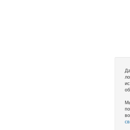
Да
ло
ис
об
Мы
по
во
св