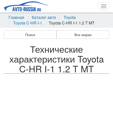
Togg
navig
Главная
Каталог авто
Toyota
Toyota C-HR I-1
Toyota C-HR I-1 1.2 T MT
Поиск
Все марки
Технические
характеристики Toyota
C-HR I-1 1.2 T MT