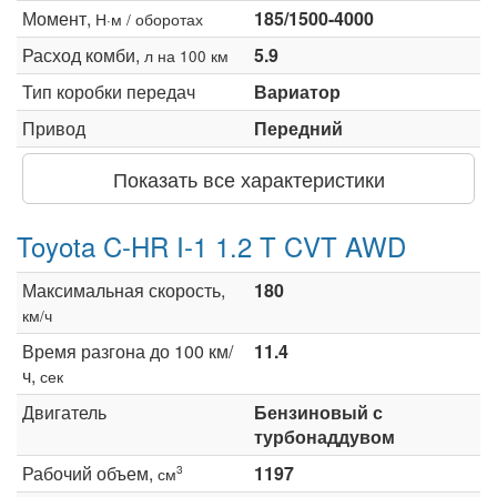
Момент,
185/1500-4000
Н·м / оборотах
Расход комби,
5.9
л на 100 км
Тип коробки передач
Вариатор
Привод
Передний
Показать все характеристики
Toyota C-HR I-1 1.2 T CVT AWD
Максимальная скорость,
180
км/ч
Время разгона до 100 км/
11.4
ч,
сек
Двигатель
Бензиновый с
турбонаддувом
Рабочий объем,
1197
3
см