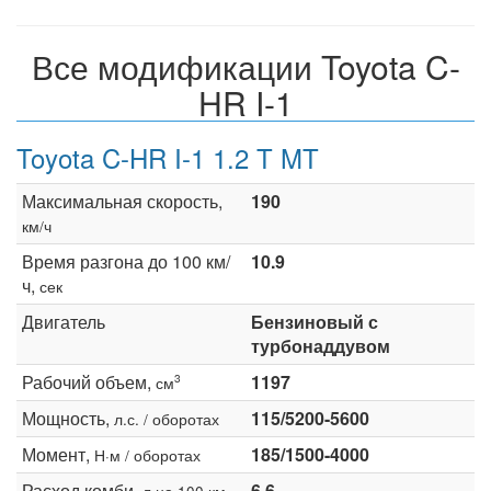
Все модификации Toyota C-
HR I-1
Toyota C-HR I-1 1.2 T MT
Максимальная скорость,
190
км/ч
Время разгона до 100 км/
10.9
ч,
сек
Двигатель
Бензиновый с
турбонаддувом
Рабочий объем,
1197
3
см
Мощность,
115/5200-5600
л.с. / оборотах
Момент,
185/1500-4000
Н·м / оборотах
Расход комби,
6.6
л на 100 км