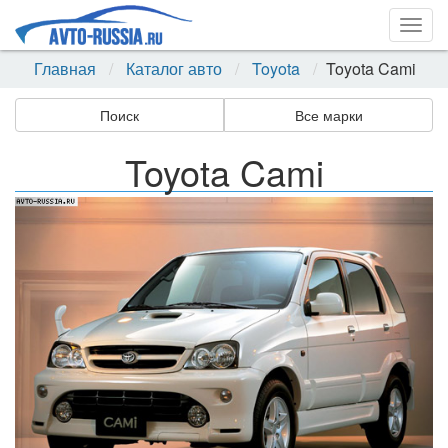
Togg
navig
Главная
Каталог авто
Toyota
Toyota Cami
Поиск
Все марки
Toyota Cami
Назад
Впер