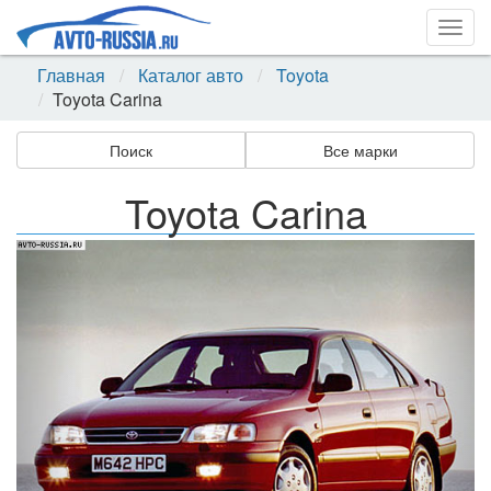
Togg
navig
Главная
Каталог авто
Toyota
Toyota Carina
Поиск
Все марки
Toyota Carina
Назад
Впер