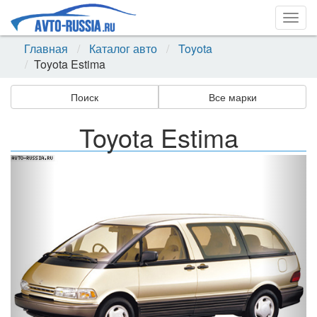
Togg
navig
Главная
Каталог авто
Toyota
Toyota Estima
Поиск
Все марки
Toyota Estima
Назад
Впер