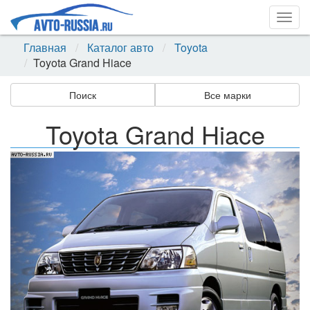
Togg
navig
Главная
Каталог авто
Toyota
Toyota Grand Hiace
Поиск
Все марки
Toyota Grand Hiace
Назад
Впер