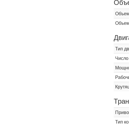
Объ
Объем
Объем
Двиг
Тип д
Число
Мощнос
Рабоч
Крутящ
Тран
Приво
Тип к