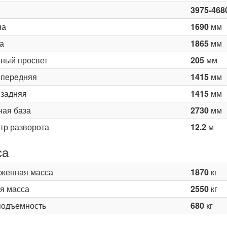
3975-468
на
1690
мм
а
1865
мм
ный просвет
205
мм
 передняя
1415
мм
 задняя
1415
мм
ная база
2730
мм
тр разворота
12.2
м
са
женная масса
1870
кг
я масса
2550
кг
подъемность
680
кг