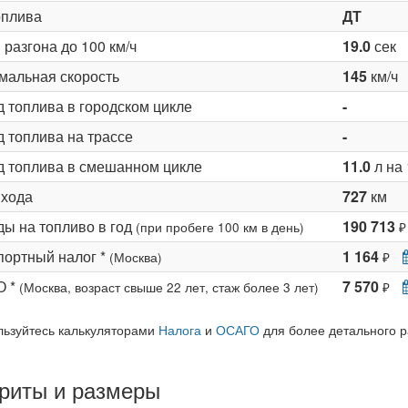
оплива
ДТ
разгона до 100 км/ч
19.0
сек
мальная скорость
145
км/ч
д топлива в городском цикле
-
 топлива на трассе
-
д топлива в смешанном цикле
11.0
л на 
 хода
727
км
ды на топливо в год
190 713
(при пробеге 100 км в день)
₽
портный налог *
1 164
(Москва)
₽
О *
7 570
(Москва, возраст свыше 22 лет, стаж более 3 лет)
₽
льзуйтесь калькуляторами
Налога
и
ОСАГО
для более детального р
риты и размеры