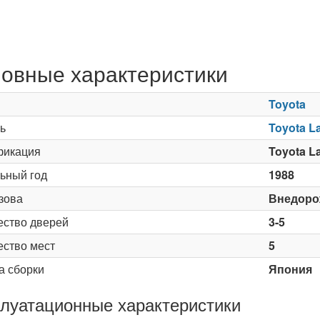
овные характеристики
Toyota
ь
Toyota L
икация
Toyota La
ьный год
1988
зова
Внедоро
ество дверей
3-5
ество мест
5
а сборки
Япония
луатационные характеристики