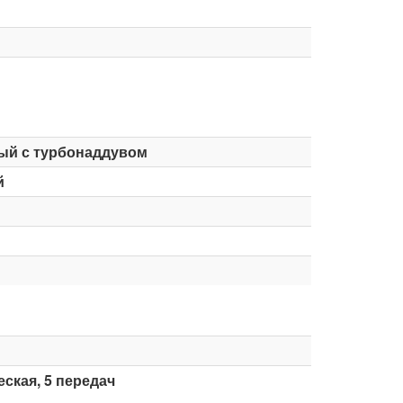
ый с турбонаддувом
й
ская, 5 передач