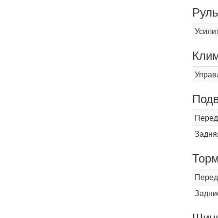
Рул
Усили
Кли
Управ
Подв
Перед
Задня
Торм
Перед
Задни
Шины