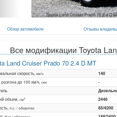
Toyota Land Cruiser Prado 70 2.4 D M
Обзор автомобиля
Отзывы владель
Все модификации Toyota Land
ta Land Cruiser Prado 70 2.4 D MT
мальная скорость,
140
км/ч
разгона до 100 км/ч,
-
сек
тель
Дизельн
ий объем,
2446
3
см
сть,
85/4200
л.с. / оборотах
т,
188/2400
Н·м / оборотах