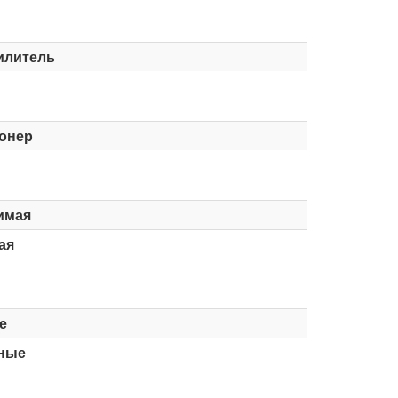
илитель
онер
имая
ая
е
ные