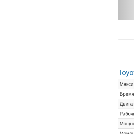
Toyo
Макси
Время 
Двига
Рабоч
Мощно
Момен