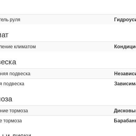
ь
тель руля
Гидроус
мат
ление климатом
Кондици
еска
няя подвеска
Независ
я подвеска
Зависим
оза
ние тормоза
Дисковы
е тормоза
Барабан
 и диски