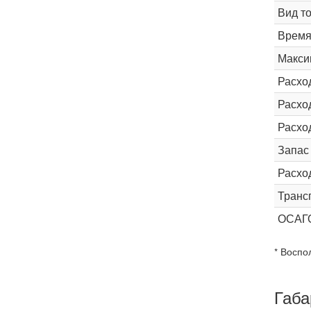
Вид т
Время 
Макси
Расхо
Расход
Расхо
Запас
Расхо
Транс
ОСАГ
* Воспо
Габа