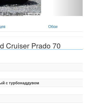
T 97 hp - фото 2
цев
Обои
 Cruiser Prado 70
ый с турбонаддувом