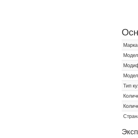
Осн
Марка
Модел
Модиф
Модел
Тип ку
Колич
Колич
Стран
Эксп