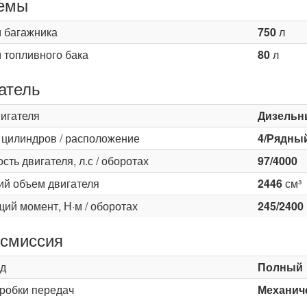
емы
 багажника
750
л
 топливного бака
80
л
атель
вигателя
Дизельн
 цилиндров / расположение
4/Рядны
ть двигателя, л.с / оборотах
97/4000
ий объем двигателя
2446
см³
ий момент, Н·м / оборотах
245/2400
смиссия
д
Полный
оробки передач
Механиче