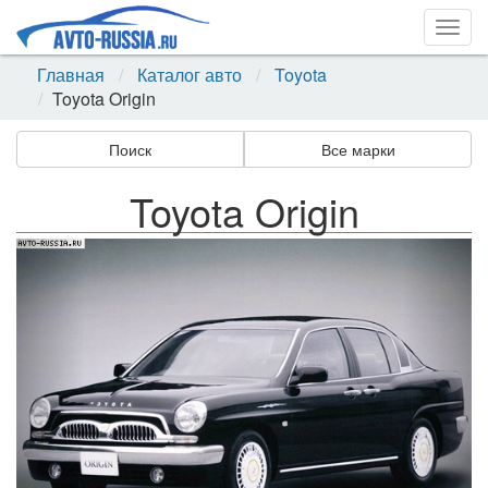
Togg
navig
Главная
Каталог авто
Toyota
Toyota Origin
Поиск
Все марки
Toyota Origin
Назад
Впер