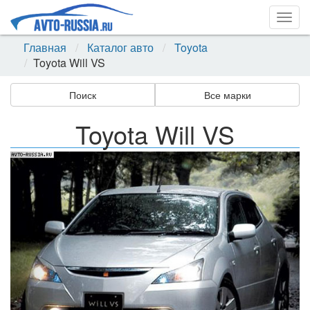
Togg
navig
Главная
Каталог авто
Toyota
Toyota Will VS
Поиск
Все марки
Toyota Will VS
Назад
Впер