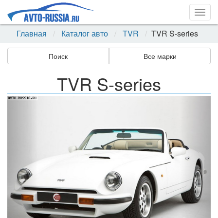
Togg
navig
Главная
Каталог авто
TVR
TVR S-series
Поиск
Все марки
TVR S-series
Назад
Впер