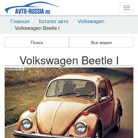
Togg
navig
Главная
Каталог авто
Volkswagen
Volkswagen Beetle I
Поиск
Все марки
Volkswagen Beetle I
Назад
Впер