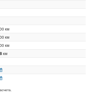
00 км
00 км
00 км
38
км
асчета.