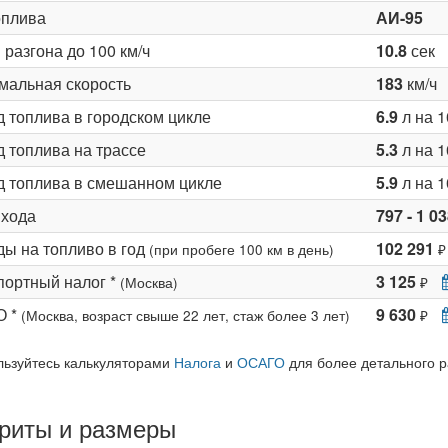
оплива
АИ-95
разгона до 100 км/ч
10.8
сек
мальная скорость
183
км/ч
д топлива в городском цикле
6.9
л на 1
 топлива на трассе
5.3
л на 1
д топлива в смешанном цикле
5.9
л на 1
 хода
797 - 1 0
ды на топливо в год
102 291
(при пробеге 100 км в день)
₽
портный налог *
3 125
(Москва)
₽
О *
9 630
(Москва, возраст свыше 22 лет, стаж более 3 лет)
₽
льзуйтесь калькуляторами
Налога
и
ОСАГО
для более детального р
риты и размеры