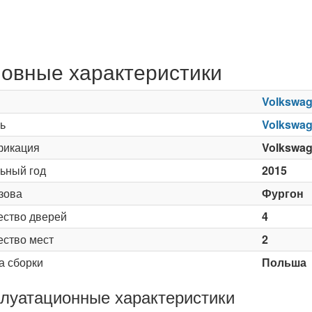
овные характеристики
Volkswa
ь
Volkswag
икация
Volkswag
ьный год
2015
зова
Фургон
ество дверей
4
ество мест
2
а сборки
Польша
луатационные характеристики