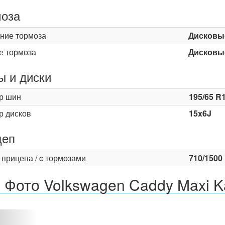
оза
ние тормоза
Дисковы
е тормоза
Дисковы
 и диски
р шин
195/65 R
р дисков
15x6J
цеп
 прицепа / c тормозами
710/1500
Фото Volkswagen Caddy Maxi Ka
Назад