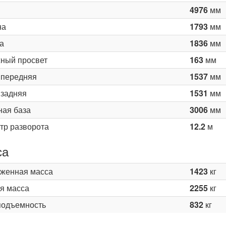
4976
мм
на
1793
мм
а
1836
мм
ный просвет
163
мм
 передняя
1537
мм
 задняя
1531
мм
ная база
3006
мм
тр разворота
12.2
м
са
женная масса
1423
кг
я масса
2255
кг
подъемность
832
кг