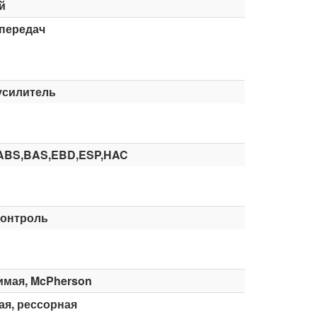
й
 передач
усилитель
ABS,BAS,EBD,ESP,HAC
контроль
имая, McPherson
я, рессорная