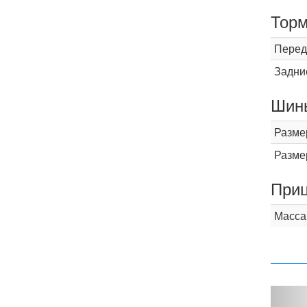
Торм
Перед
Задни
Шины
Разме
Разме
При
Масса