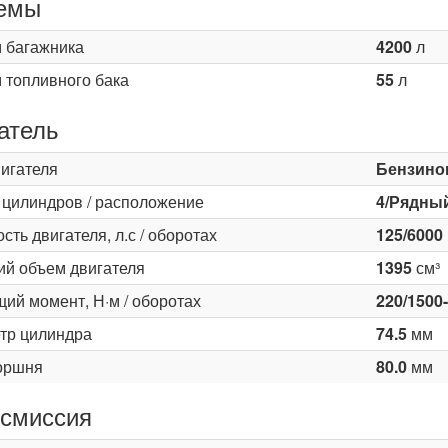
емы
 багажника
4200
л
 топливного бака
55
л
атель
вигателя
Бензино
 цилиндров / расположение
4/Рядны
ть двигателя, л.с / оборотах
125/6000
ий объем двигателя
1395
см³
ий момент, Н·м / оборотах
220/1500
тр цилиндра
74.5
мм
оршня
80.0
мм
смиссия