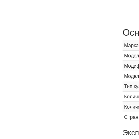
Осн
Марка
Модел
Модиф
Модел
Тип ку
Колич
Колич
Стран
Эксп