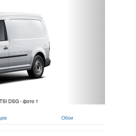
 TSI DSG - фото 2
цев
Обои