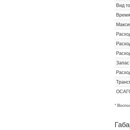
Вид т
Время 
Макси
Расхо
Расход
Расхо
Запас
Расхо
Транс
ОСАГ
* Воспо
Габа