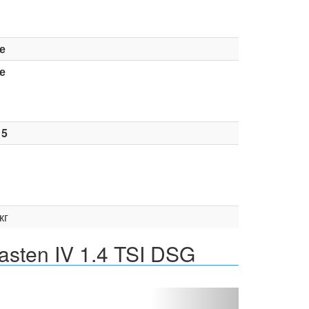
е
е
15
кг
sten IV 1.4 TSI DSG
Вперед