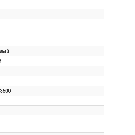
вый
й
-3500