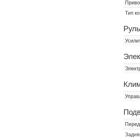
Приво
Тип к
Рул
Усили
Элек
Элект
Кли
Управ
Подв
Перед
Задня