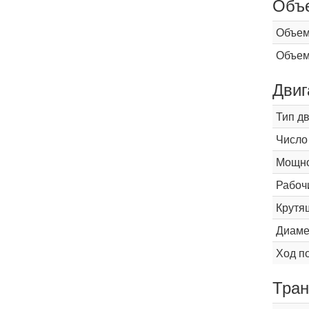
Объ
Объем
Объем
Двиг
Тип д
Число
Мощнос
Рабоч
Крутящ
Диаме
Ход п
Тран