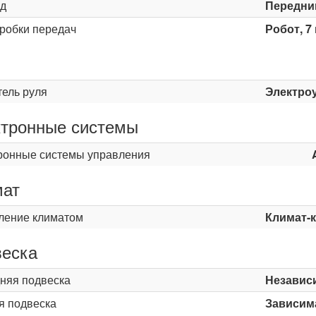
д
Передни
оробки передач
Робот, 7
ь
тель руля
Электро
тронные системы
ронные системы управления
мат
ление климатом
Климат-
еска
няя подвеска
Независ
я подвеска
Зависима