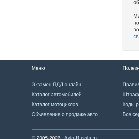
об
Мы
по
во
св
Меню
Полез
Экзамен ПДД онлайн
Правил
Каталог автомобилей
Штраф
Каталог мотоциклов
Коды р
Объявления о продаже авто
Все се
© 2005-2026,
Avto-Russia.ru