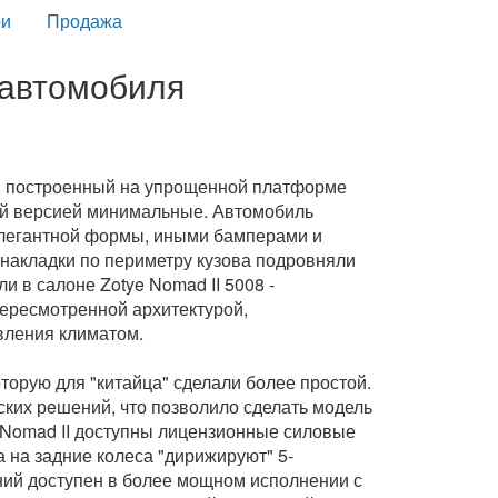
и
Продажа
р автомобиля
d, построенный на упрощенной платформе
ной версией минимальные. Автомобиль
элегантной формы, иными бамперами и
накладки по периметру кузова подровняли
 в салоне Zotye Nomad II 5008 -
ересмотренной архитектурой,
вления климатом.
торую для "китайца" сделали более простой.
ких рeшений, что позволило сделать модель
e Nomad II доступны лицензионные силовые
а на задние колеса "дирижируют" 5-
ний доступен в более мощном исполнении с