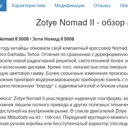
р
Характеристики
Модификации
Отзывы
Обо
Zotye Nomad II - обзо
Nomad II 5008 / Зоти Номад II 5008
 году китайцы обновили свой компактный кроссовер Noma
ого Daihatsu Terios. Отличия по сравнению с дореформен
асили новой радиаторной решеткой, светотехникой более 
 колесными дисками. Кроме того, неказистые пластиковые 
щую цветовую гамму. Более серьезные изменения произошли
ожник приобрел модернизированную приборную панель с п
шенствованную "бороду" с аудиомагнитолой и блоком упра
риоса" Zotye Nomad II унаследовал надежную платформу, ко
ожник лишили полного привода и других полезных техничес
доступной на внутреннем рынке. В списке двигателей Zoty
вки Mitsubishi на 93 - 106 сил. Передачей крутящего момент
тная ручная коробка или бесступенчатый вариатор (послед