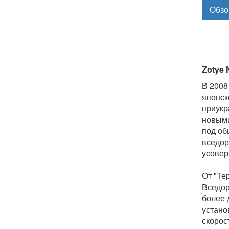
Обзо
Zotye 
В 2008
японск
приукр
новыми
под об
вседор
усовер
От "Те
Вседор
более 
устано
скорос