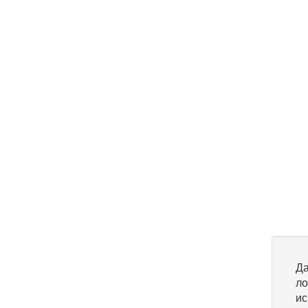
Да
ло
ис